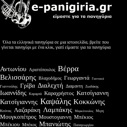
Όλα τα ελληνικά πανηγύρια σε μια ιστοσελίδα, βρείτε που
γίνεται πανηγύρι με ένα κλικ, γιατί είμαστε για τα πανηγύρια
Βέρρα
Αντωνίου
Αριστόπουλος
Βελισσάρης
Γεωργαντά
Βλαχοδήμος
Γιαννακά
Διαλεχτή
Γρίβα
Διαμαντη
Γιαννούλης
Ζωιδάκης
Ιωαννίδης
Κατσίγιαννη
Καραχρήστος
Καραμπά
Καψάλης
Κοκκώνης
Κατσίγιαννης
Λαμπάκης
Λαζαράκη
Κούνας
Μερη
Μαρκόπουλος
Μουγκοπέτρος
Μουστογιαννη
Μπέκιος
Μπανιώτης
Μπέκιου
Μπέκος
Παπαγεωργίου