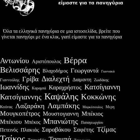
Όλα τα ελληνικά πανηγύρια σε μια ιστοσελίδα, βρείτε που
γίνεται πανηγύρι με ένα κλικ, γιατί είμαστε για τα πανηγύρια
Βέρρα
Αντωνίου
Αριστόπουλος
Βελισσάρης
Γεωργαντά
Βλαχοδήμος
Γιαννακά
Διαλεχτή
Γρίβα
Διαμαντη
Γιαννούλης
Ζωιδάκης
Ιωαννίδης
Κατσίγιαννη
Καραχρήστος
Καραμπά
Καψάλης
Κοκκώνης
Κατσίγιαννης
Λαμπάκης
Λαζαράκη
Κούνας
Μερη
Μαρκόπουλος
Μουγκοπέτρος
Μουστογιαννη
Μπέκιος
Μπανιώτης
Μπέκιου
Μπέκος
Παπαγεωργίου
Τζίμας
Σαραβάκου
Σαφέτης
Πλακιάς
Πετεινός
Τσίκος
Τσαμπά