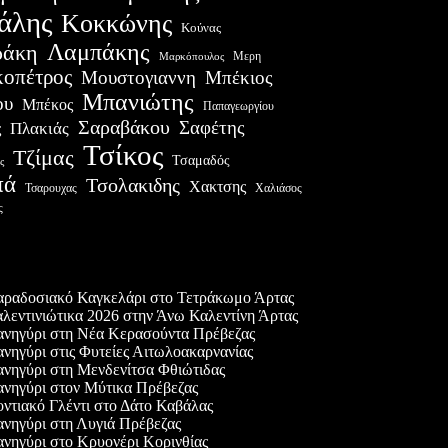
άλης
Κοκκώνης
Κούνας
Λαμπάκης
ράκη
Μερη
Μαρκόπουλος
οπέτρος
Μουστογιαννη
Μπέκιος
Μπανιώτης
ου
Μπέκος
Παπαγεωργίου
Σαραβάκου
Σαφέτης
Πλακιάς
ς
Τσίκος
Τζίμας
Τσαμαδός
ς
πά
Τσολακιδης
Χακτσης
Χαλιάσος
Τσαρουχας
ς
ες δημοσιεύσεις
ραδοσιακό Καγκελάρι στο Τετράκωμο Άρτας
λεντινιώτικα 2026 στην Άνω Καλεντίνη Άρτας
νηγύρι στη Νέα Κερασούντα Πρέβεζας
νηγύρι στις Φυτείες Αιτωλοακαρνανίας
νηγύρι στη Μενδενίτσα Φθιώτιδας
νηγύρι στον Μύτικα Πρέβεζας
ντιακό Γλέντι στο Δάτο Καβάλας
νηγύρι στη Λυγιά Πρέβεζας
νηγύρι στο Κρυονέρι Κορινθίας