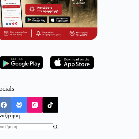
ocials
ναζήτηση
o
sults