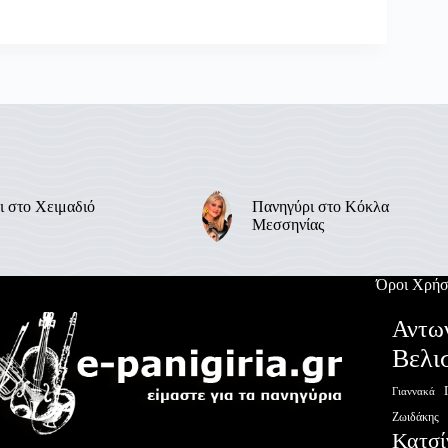
ι στο Χειμαδιό
Πανηγύρι στο Κόκλα
Μεσσηνίας
Όροι Χρήσ
Αντω
Βελι
Γιαννακά
Ζωιδάκης
Κατσί