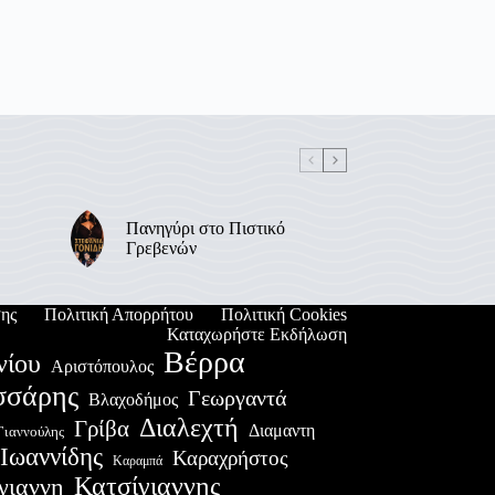
Πανηγύρι στο Πιστικό
Γρεβενών
ης
Πολιτική Απορρήτου
Πολιτική Cookies
Καταχωρήστε Εκδήλωση
Βέρρα
νίου
Αριστόπουλος
σσάρης
Γεωργαντά
Βλαχοδήμος
Διαλεχτή
Γρίβα
Διαμαντη
Γιαννούλης
Ιωαννίδης
Καραχρήστος
Καραμπά
Κατσίγιαννης
γιαννη