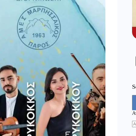
S
Α
N
re