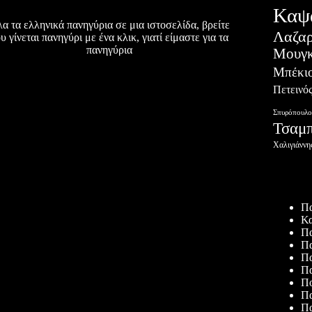
Καψ
α τα ελληνικά πανηγύρια σε μια ιστοσελίδα, βρείτε
Λαζα
υ γίνεται πανηγύρι με ένα κλικ, γιατί είμαστε για τα
πανηγύρια
Μουγκ
Μπέκι
Πετεινό
Σπυρόπουλο
Τσαμ
Χαλιγιάννη
Πρόσφατ
Πα
Κα
Πα
Πα
Πα
Πα
Πο
Πα
Πα