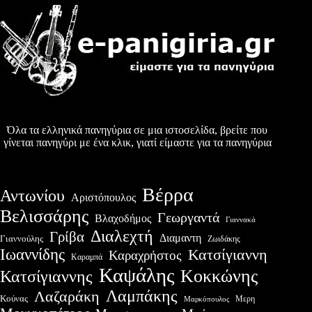
Όλα τα ελληνικά πανηγύρια σε μια ιστοσελίδα, βρείτε που
γίνεται πανηγύρι με ένα κλικ, γιατί είμαστε για τα πανηγύρια
Βέρρα
Αντωνίου
Αριστόπουλος
Βελισσάρης
Γεωργαντά
Βλαχοδήμος
Γιαννακά
Διαλεχτή
Γρίβα
Διαμαντη
Γιαννούλης
Ζωιδάκης
Ιωαννίδης
Κατσίγιαννη
Καραχρήστος
Καραμπά
Καψάλης
Κοκκώνης
Κατσίγιαννης
Λαμπάκης
Λαζαράκη
Κούνας
Μερη
Μαρκόπουλος