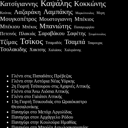
Καψάλης
Κοκκώνης
Κατσίγιαννης
Λαμπάκης
Λαζαράκη
Κούνας
Μερη
Μαρκόπουλος
Μουγκοπέτρος
Μουστογιαννη
Μπέκιος
Μπανιώτης
Μπέκιου
Μπέκος
Παπαγεωργίου
Σαραβάκου
Σαφέτης
Πλακιάς
Πετεινός
Σπυρόπουλος
Τσίκος
Τσαμπά
Τζίμας
Τσαμαδός
Τσαρουχας
Τσολακιδης
Χακτσης
Χαλιάσος
Χαλιγιάννης
Πρόσφατες δημοσιεύσεις
Γλέντι στις Παπαδάτες Πρέβεζας
Γλέντι στην Αστόρια Νέας Υόρκης
2η Γιορτή Τσίπουρου στις Αχαρνές Αττικής
Γλέντι στα Άνω Λιόσια Αττικής
Γλέντι στο Γαλάτσι Αττικής
13η Γιορτή Τσικουδιάς στο Ωραιόκαστρο
Θεσσαλονίκης
Πανηγύρι στο Μετόχι Αργολίδας
Πανηγύρι στον Αρχάγγελο Ρόδου
Πανηγύρι στην Κουλούρα Ημαθίας
Πανηγύρι στη Μπούζα Αιτωλοακαρνανίας