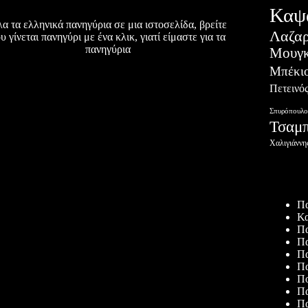
Καψ
α τα ελληνικά πανηγύρια σε μια ιστοσελίδα, βρείτε
Λαζα
υ γίνεται πανηγύρι με ένα κλικ, γιατί είμαστε για τα
πανηγύρια
Μουγκ
Μπέκι
Πετεινό
Σπυρόπουλο
Τσαμ
Χαλιγιάννη
Πρόσφατ
Πα
Κα
Πα
Πα
Πα
Πα
Πο
Πα
Πα