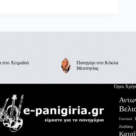
ι στο Χειμαδιό
Πανηγύρι στο Κόκλα
Μεσσηνίας
Όροι Χρήσ
Αντω
Βελι
Γιαννακά
Ζωιδάκης
Κατσί