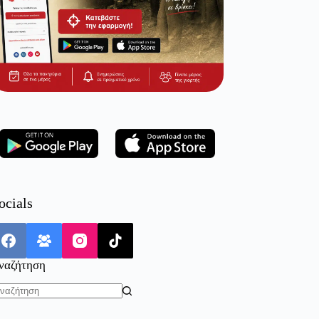
ocials
ναζήτηση
o
sults