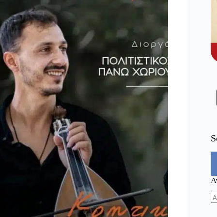
S
Α
N
re