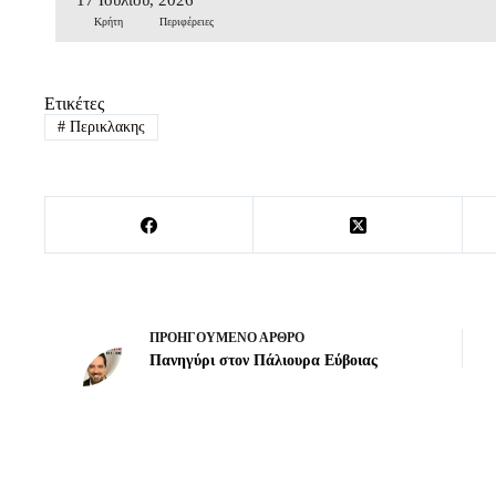
Κρήτη
Περιφέρειες
Ετικέτες
#
Περικλακης
ΠΡΟΗΓΟΎΜΕΝΟ
ΆΡΘΡΟ
Πανηγύρι στον Πάλιουρα Εύβοιας