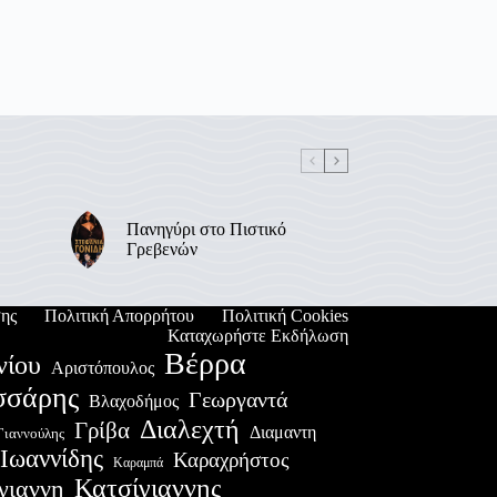
Πανηγύρι στο Πιστικό
Γρεβενών
ης
Πολιτική Απορρήτου
Πολιτική Cookies
Καταχωρήστε Εκδήλωση
Βέρρα
νίου
Αριστόπουλος
σσάρης
Γεωργαντά
Βλαχοδήμος
Διαλεχτή
Γρίβα
Διαμαντη
Γιαννούλης
Ιωαννίδης
Καραχρήστος
Καραμπά
Κατσίγιαννης
γιαννη