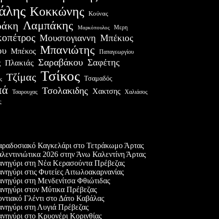
άλης
Κοκκώνης
Κούνας
Λαμπάκης
ράκη
Μερη
Μαρκόπουλος
οπέτρος
Μουστογιαννη
Μπέκιος
Μπανιώτης
ου
Μπέκος
Παπαγεωργίου
Σαραβάκου
Σαφέτης
Πλακιάς
ς
Τσίκος
Τζίμας
Τσαμαδός
ς
πά
Τσολακιδης
Χακτσης
Χαλιάσος
Τσαρουχας
ς
ες δημοσιεύσεις
ραδοσιακό Καγκελάρι στο Τετράκωμο Άρτας
λεντινιώτικα 2026 στην Άνω Καλεντίνη Άρτας
νηγύρι στη Νέα Κερασούντα Πρέβεζας
νηγύρι στις Φυτείες Αιτωλοακαρνανίας
νηγύρι στη Μενδενίτσα Φθιώτιδας
νηγύρι στον Μύτικα Πρέβεζας
ντιακό Γλέντι στο Δάτο Καβάλας
νηγύρι στη Λυγιά Πρέβεζας
νηγύρι στο Κρυονέρι Κορινθίας