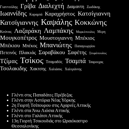
Διαλεχτή
Γρίβα
Διαμαντη
Γιαννούλης
Ζωιδάκης
Ιωαννίδης
Κατσίγιαννη
Καραχρήστος
Καραμπά
Καψάλης
Κοκκώνης
Κατσίγιαννης
Λαμπάκης
Λαζαράκη
Κούνας
Μερη
Μαρκόπουλος
Μουγκοπέτρος
Μουστογιαννη
Μπέκιος
Μπανιώτης
Μπέκιου
Μπέκος
Παπαγεωργίου
Σαραβάκου
Σαφέτης
Πλακιάς
Πετεινός
Σπυρόπουλος
Τσίκος
Τσαμπά
Τζίμας
Τσαμαδός
Τσαρουχας
Τσολακιδης
Χακτσης
Χαλιάσος
Χαλιγιάννης
Πρόσφατες δημοσιεύσεις
Γλέντι στις Παπαδάτες Πρέβεζας
Γλέντι στην Αστόρια Νέας Υόρκης
2η Γιορτή Τσίπουρου στις Αχαρνές Αττικής
Γλέντι στα Άνω Λιόσια Αττικής
Γλέντι στο Γαλάτσι Αττικής
13η Γιορτή Τσικουδιάς στο Ωραιόκαστρο
Θεσσαλονίκης