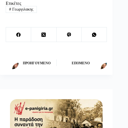
Ετικέτες
#
Γεωργιλακης
ΠΡΟΗΓΟΎΜΕΝΟ
ΕΠΌΜΕΝΟ