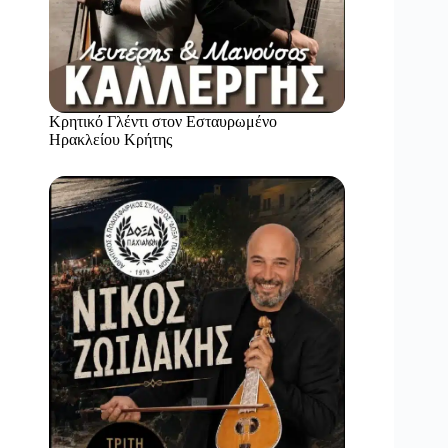
Κρητικό Γλέντι στον Εσταυρωμένο
Ηρακλείου Κρήτης