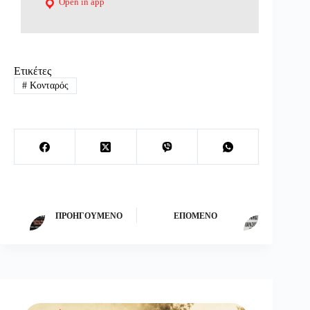
Open in app
Ετικέτες
#
Κονταρός
ΠΡΟΗΓΟΎΜΕΝΟ
ΕΠΌΜΕΝΟ