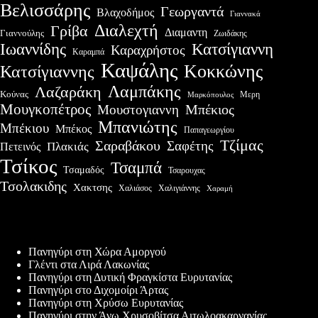
Βελισσάρης
Γεωργαντά
Βλαχοδήμος
Γιαννακά
Διαλεχτή
Γρίβα
Διαμαντη
Γιαννούλης
Ζωιδάκης
Ιωαννίδης
Κατσίγιαννη
Καραχρήστος
Καραμπά
Καψάλης
Κοκκώνης
Κατσίγιαννης
Λαμπάκης
Λαζαράκη
Κούνας
Μερη
Μαρκόπουλος
Μουγκοπέτρος
Μουστογιαννη
Μπέκιος
Μπανιώτης
Μπέκιου
Μπέκος
Παπαγεωργίου
Τζίμας
Σαραβάκου
Σαφέτης
Πλακιάς
Πετεινός
Τσίκος
Τσαμπά
Τσαμαδός
Τσαρουχας
Τσολακιδης
Χακτσης
Χαλιάσος
Χαλιγιάννης
Χαραμή
Πρόσφατες δημοσιεύσεις
Πανηγύρι στη Χώρα Αμοργού
Γλέντι στα Λιρά Λακωνίας
Πανηγύρι στη Δυτική Φραγκίστα Ευρυτανίας
Πανηγύρι στο Διχομοίρι Άρτας
Πανηγύρι στη Χρύσω Ευρυτανίας
Πανηγύρι στην Άνω Χρυσοβίτσα Αιτωλοακαρνανίας