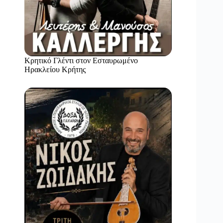
Κρητικό Γλέντι στον Εσταυρωμένο
Ηρακλείου Κρήτης