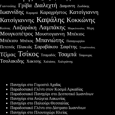
Διαλεχτή
Γρίβα
Διαμαντη
Γιαννούλης
Ζωιδάκης
Ιωαννίδης
Κατσίγιαννη
Καραχρήστος
Καραμπά
Καψάλης
Κοκκώνης
Κατσίγιαννης
Λαμπάκης
Λαζαράκη
Κούνας
Μερη
Μαρκόπουλος
Μουγκοπέτρος
Μουστογιαννη
Μπέκιος
Μπανιώτης
Μπέκιου
Μπέκος
Παπαγεωργίου
Σαραβάκου
Σαφέτης
Πλακιάς
Πετεινός
Σπυρόπουλος
Τσίκος
Τσαμπά
Τζίμας
Τσαμαδός
Τσαρουχας
Τσολακιδης
Χακτσης
Χαλιάσος
Χαλιγιάννης
Πρόσφατες δημοσιεύσεις
Πανηγύρι στο Γομοστό Αχαΐας
Παραδοσιακό Γλέντι στον Κοσμά Αρκαδίας
Παραδοσιακό Πανηγύρι στο Δεσποτικό Ιωαννίνων
Πανηγύρι στα Ανώγεια Λακωνίας
Πανηγύρι στο Παλιούρι Θεσσαλίας
Παραδοσιακό Γλέντι στο Δίστρατο Ιωαννίνων
Πανηγύρι στο Πλουτοχώρι Ηλείας