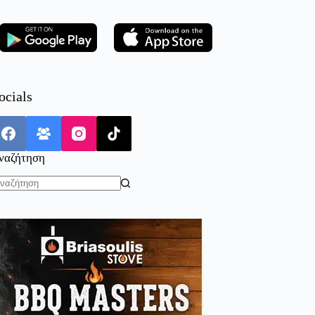
ocials
ναζήτηση
o
sults