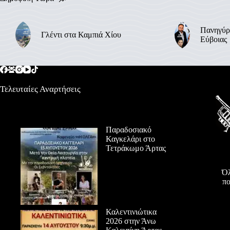
Πανηγύρ
Γλέντι στα Καμπιά Χίου
Εύβοιας
Τελευταίες Αναρτήσεις
Παραδοσιακό
Καγκελάρι στο
Τετράκωμο Άρτας
Όλ
πο
Καλεντινιώτικα
2026 στην Άνω