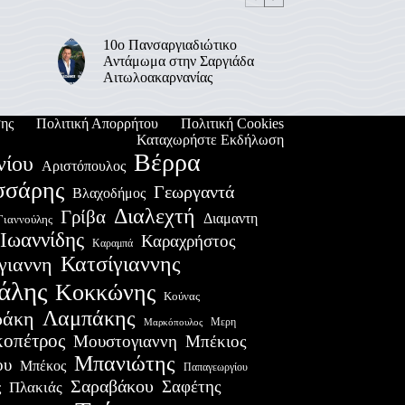
10ο Πανσαργιαδιώτικο
Αντάμωμα στην Σαργιάδα
Αιτωλοακαρνανίας
ης
Πολιτική Απορρήτου
Πολιτική Cookies
Καταχωρήστε Εκδήλωση
Βέρρα
νίου
Αριστόπουλος
σσάρης
Γεωργαντά
Βλαχοδήμος
Διαλεχτή
Γρίβα
Διαμαντη
Γιαννούλης
Ιωαννίδης
Καραχρήστος
Καραμπά
Κατσίγιαννης
γιαννη
άλης
Κοκκώνης
Κούνας
Λαμπάκης
ράκη
Μερη
Μαρκόπουλος
οπέτρος
Μουστογιαννη
Μπέκιος
Μπανιώτης
ου
Μπέκος
Παπαγεωργίου
Σαραβάκου
Σαφέτης
Πλακιάς
ς