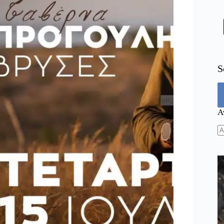
S
Α
N
re