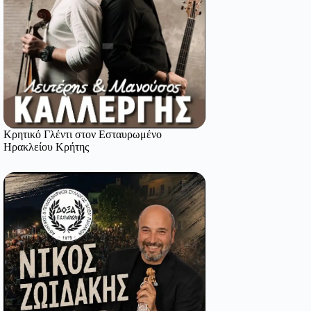
Κρητικό Γλέντι στον Εσταυρωμένο
Ηρακλείου Κρήτης