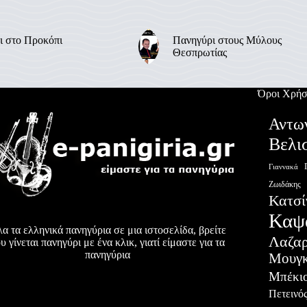
ι στο Προκόπι
Πανηγύρι στους Μύλους
Θεσπρωτίας
Όροι Χρήσ
Αντω
Βελι
Γιαννακά
Ζωιδάκης
Κατσί
Καψ
α τα ελληνικά πανηγύρια σε μια ιστοσελίδα, βρείτε
Λαζα
υ γίνεται πανηγύρι με ένα κλικ, γιατί είμαστε για τα
πανηγύρια
Μουγκ
Μπέκι
Πετεινό