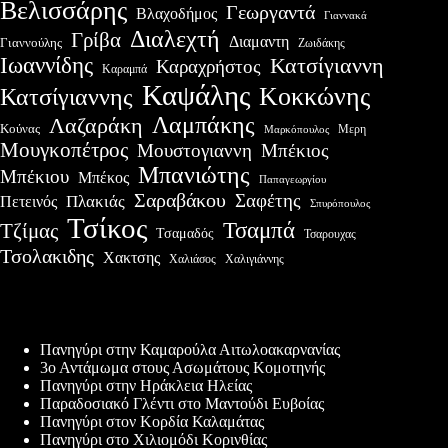
Βελισσάρης
Γεωργαντά
Βλαχοδήμος
Γιαννακά
Διαλεχτή
Γρίβα
Διαμαντη
Γιαννούλης
Ζωιδάκης
Ιωαννίδης
Κατσίγιαννη
Καραχρήστος
Καραμπά
Καψάλης
Κοκκώνης
Κατσίγιαννης
Λαμπάκης
Λαζαράκη
Κούνας
Μερη
Μαρκόπουλος
Μουγκοπέτρος
Μουστογιαννη
Μπέκιος
Μπανιώτης
Μπέκιου
Μπέκος
Παπαγεωργίου
Σαραβάκου
Σαφέτης
Πλακιάς
Πετεινός
Σπυρόπουλος
Τσίκος
Τσαμπά
Τζίμας
Τσαμαδός
Τσαρουχας
Τσολακιδης
Χακτσης
Χαλιγιάννης
Χαλιάσος
Πρόσφατες δημοσιεύσεις
Πανηγύρι στην Καμαρούλα Αιτωλοακαρνανίας
3ο Αντάμωμα στους Ασωμάτους Κομοτηνής
Πανηγύρι στην Ηράκλεια Ηλείας
Παραδοσιακό Γλέντι στο Μαντούδι Ευβοίας
Πανηγύρι στον Κορδία Καλαμάτας
Πανηγύρι στο Χιλιομόδι Κορινθίας