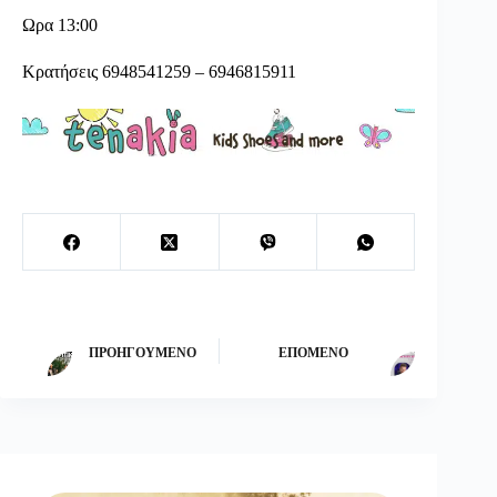
Ωρα 13:00
Κρατήσεις 6948541259 – 6946815911
ΠΡΟΗΓΟΎΜΕΝΟ
ΕΠΌΜΕΝΟ