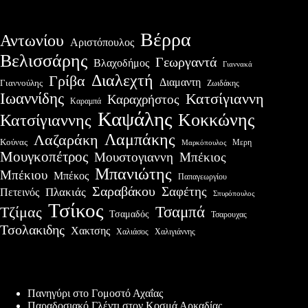
Βέρρα
Αντωνίου
Αριστόπουλος
Βελισσάρης
Γεωργαντά
Βλαχοδήμος
Γιαννακά
Διαλεχτή
Γρίβα
Διαμαντη
Γιαννούλης
Ζωιδάκης
Ιωαννίδης
Κατσίγιαννη
Καραχρήστος
Καραμπά
Καψάλης
Κοκκώνης
Κατσίγιαννης
Λαμπάκης
Λαζαράκη
Κούνας
Μερη
Μαρκόπουλος
Μουγκοπέτρος
Μουστογιαννη
Μπέκιος
Μπανιώτης
Μπέκιου
Μπέκος
Παπαγεωργίου
Σαραβάκου
Σαφέτης
Πλακιάς
Πετεινός
Σπυρόπουλος
Τσίκος
Τσαμπά
Τζίμας
Τσαμαδός
Τσαρουχας
Τσολακιδης
Χακτσης
Χαλιάσος
Χαλιγιάννης
Πρόσφατες δημοσιεύσεις
Πανηγύρι στο Γομοστό Αχαΐας
Παραδοσιακό Γλέντι στον Κοσμά Αρκαδίας