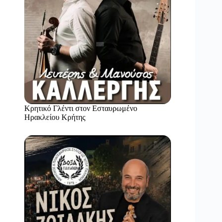
Κρητικό Γλέντι στον Εσταυρωμένο
Ηρακλείου Κρήτης