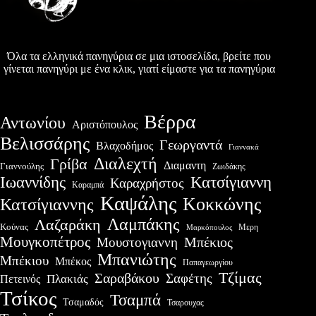
Όλα τα ελληνικά πανηγύρια σε μια ιστοσελίδα, βρείτε που
γίνεται πανηγύρι με ένα κλικ, γιατί είμαστε για τα πανηγύρια
Βέρρα
Αντωνίου
Αριστόπουλος
Βελισσάρης
Γεωργαντά
Βλαχοδήμος
Γιαννακά
Διαλεχτή
Γρίβα
Διαμαντη
Γιαννούλης
Ζωιδάκης
Ιωαννίδης
Κατσίγιαννη
Καραχρήστος
Καραμπά
Καψάλης
Κοκκώνης
Κατσίγιαννης
Λαμπάκης
Λαζαράκη
Κούνας
Μερη
Μαρκόπουλος
Μουγκοπέτρος
Μουστογιαννη
Μπέκιος
Μπανιώτης
Μπέκιου
Μπέκος
Παπαγεωργίου
Τζίμας
Σαραβάκου
Σαφέτης
Πλακιάς
Πετεινός
Τσίκος
Τσαμπά
Τσαμαδός
Τσαρουχας