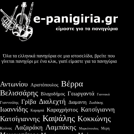
Όλα τα ελληνικά πανηγύρια σε μια ιστοσελίδα, βρείτε που
γίνεται πανηγύρι με ένα κλικ, γιατί είμαστε για τα πανηγύρια
Βέρρα
Αντωνίου
Αριστόπουλος
Βελισσάρης
Γεωργαντά
Βλαχοδήμος
Γιαννακά
Διαλεχτή
Γρίβα
Διαμαντη
Γιαννούλης
Ζωιδάκης
Ιωαννίδης
Κατσίγιαννη
Καραχρήστος
Καραμπά
Καψάλης
Κοκκώνης
Κατσίγιαννης
Λαμπάκης
Λαζαράκη
Κούνας
Μερη
Μαρκόπουλος