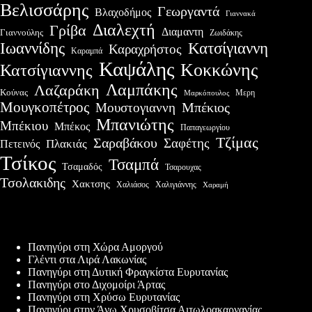
Βελισσάρης
Γεωργαντά
Βλαχοδήμος
Γιαννακά
Διαλεχτή
Γρίβα
Διαμαντη
Γιαννούλης
Ζωιδάκης
Ιωαννίδης
Κατσίγιαννη
Καραχρήστος
Καραμπά
Καψάλης
Κοκκώνης
Κατσίγιαννης
Λαμπάκης
Λαζαράκη
Κούνας
Μερη
Μαρκόπουλος
Μουγκοπέτρος
Μουστογιαννη
Μπέκιος
Μπανιώτης
Μπέκιου
Μπέκος
Παπαγεωργίου
Τζίμας
Σαραβάκου
Σαφέτης
Πλακιάς
Πετεινός
Τσίκος
Τσαμπά
Τσαμαδός
Τσαρουχας
Τσολακιδης
Χακτσης
Χαλιάσος
Χαλιγιάννης
Χαραμή
Πρόσφατες δημοσιεύσεις
Πανηγύρι στη Χώρα Αμοργού
Γλέντι στα Λιρά Λακωνίας
Πανηγύρι στη Δυτική Φραγκίστα Ευρυτανίας
Πανηγύρι στο Διχομοίρι Άρτας
Πανηγύρι στη Χρύσω Ευρυτανίας
Πανηγύρι στην Άνω Χρυσοβίτσα Αιτωλοακαρνανίας