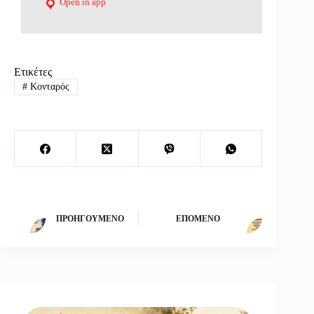
Open in app
Ετικέτες
#
Κονταρός
ΠΡΟΗΓΟΎΜΕΝΟ
ΕΠΌΜΕΝΟ