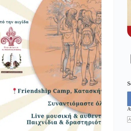
S
Α
N
re