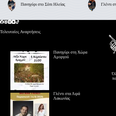
Πανηγύρι στο Σόπι Ηλείας
Γλέντι σ
Τελευταίες Αναρτήσεις
Πανηγύρι στη Χώρα
Αμοργού
Όλ
πο
Γλέντι στα Λιρά
Λακωνίας