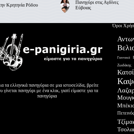
Πανηγύρι στις Αγδίνες
την Κρητηνία Ρόδου
Εύβοιας
Όροι Χρήσ
Αντω
Βελι
Γιαννακά
Ζωιδάκης
Κατσί
Καψ
α τα ελληνικά πανηγύρια σε μια ιστοσελίδα, βρείτε
Λαζα
υ γίνεται πανηγύρι με ένα κλικ, γιατί είμαστε για τα
πανηγύρια
Μουγκ
Μπέκι
Πετεινό
Τζίμα
Τσολα