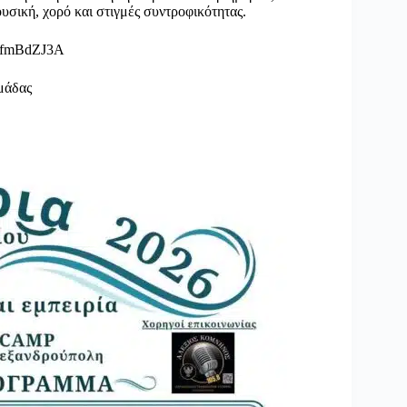
υσική, χορό και στιγμές συντροφικότητας.
XSfmBdZJ3A
μάδας