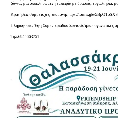
ζώντας μια ολοκληρωμένη εμπειρία με δράσεις, εργαστήρια, μο
Κρατήσεις συμμετοχής -διαμονήςhttps://forms.gle/5BpQToS
Πληροφορίες Έφη Συμεντεριάδου Συντονίστρια οργανωτικής ο
Τηλ.6945663751