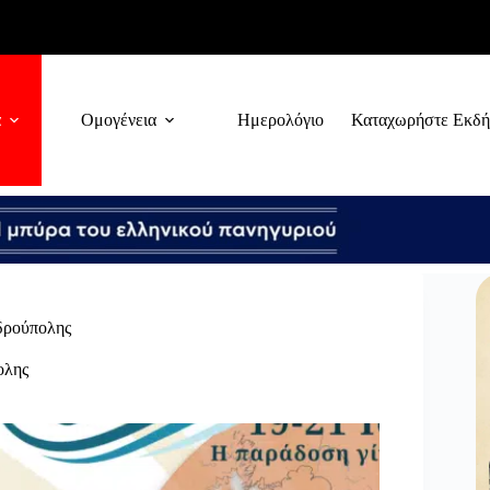
α
Ομογένεια
Ημερολόγιο
Καταχωρήστε Εκδ
δρούπολης
ολης