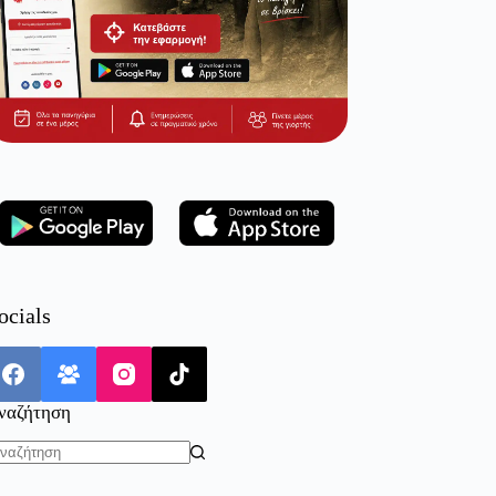
ocials
ναζήτηση
o
sults