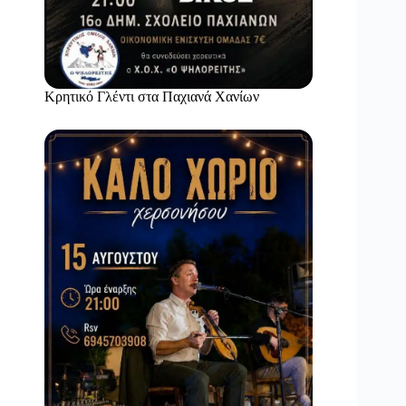
Κρητικό Γλέντι στα Παχιανά Χανίων