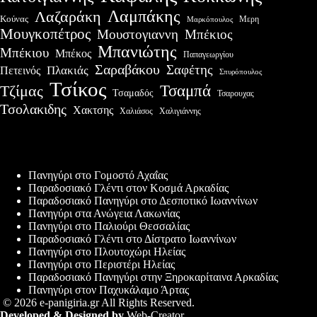
Λαμπάκης
Λαζαράκη
Κούνας
Μερη
Μαρκόπουλος
Μουγκοπέτρος
Μουστογιαννη
Μπέκιος
Μπανιώτης
Μπέκιου
Μπέκος
Παπαγεωργίου
Σαραβάκου
Σαφέτης
Πλακιάς
Πετεινός
Σπυρόπουλος
Τσίκος
Τσαμπά
Τζίμας
Τσαμαδός
Τσαρουχας
Τσολακιδης
Χακτσης
Χαλιάσος
Χαλιγιάννης
Πρόσφατες δημοσιεύσεις
Πανηγύρι στο Γομοστό Αχαΐας
Παραδοσιακό Γλέντι στον Κοσμά Αρκαδίας
Παραδοσιακό Πανηγύρι στο Δεσποτικό Ιωαννίνων
Πανηγύρι στα Ανώγεια Λακωνίας
Πανηγύρι στο Παλιούρι Θεσσαλίας
Παραδοσιακό Γλέντι στο Δίστρατο Ιωαννίνων
Πανηγύρι στο Πλουτοχώρι Ηλείας
Πανηγύρι στο Περιστέρι Ηλείας
Παραδοσιακό Πανηγύρι στην Ξηροκαρίταινα Αρκαδίας
Πανηγύρι στον Παχυκάλαμο Άρτας
© 2026 e-panigiria.gr All Rights Reserved.
Developed & Designed by
Web-Creator