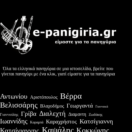
Όλα τα ελληνικά πανηγύρια σε μια ιστοσελίδα, βρείτε που
γίνεται πανηγύρι με ένα κλικ, γιατί είμαστε για τα πανηγύρια
Βέρρα
Αντωνίου
Αριστόπουλος
Βελισσάρης
Γεωργαντά
Βλαχοδήμος
Γιαννακά
Διαλεχτή
Γρίβα
Διαμαντη
Γιαννούλης
Ζωιδάκης
Ιωαννίδης
Κατσίγιαννη
Καραχρήστος
Καραμπά
Καψάλης
Κοκκώνης
Κατσίγιαννης