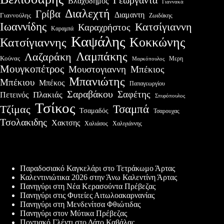
Βλαχοδήμος
Γιαννακά
Διαλεχτή
Γρίβα
Διαμαντη
Γιαννούλης
Ζωιδάκης
Ιωαννίδης
Κατσίγιαννη
Καραχρήστος
Καραμπά
Καψάλης
Κοκκώνης
Κατσίγιαννης
Λαμπάκης
Λαζαράκη
Κούνας
Μερη
Μαρκόπουλος
Μουγκοπέτρος
Μουστογιαννη
Μπέκιος
Μπανιώτης
Μπέκιου
Μπέκος
Παπαγεωργίου
Σαραβάκου
Σαφέτης
Πλακιάς
Πετεινός
Σπυρόπουλος
Τσίκος
Τσαμπά
Τζίμας
Τσαμαδός
Τσαρουχας
Τσολακιδης
Χακτσης
Χαλιάσος
Χαλιγιάννης
Πρόσφατες δημοσιεύσεις
Παραδοσιακό Καγκελάρι στο Τετράκωμο Άρτας
Καλεντινιώτικα 2026 στην Άνω Καλεντίνη Άρτας
Πανηγύρι στη Νέα Κερασούντα Πρέβεζας
Πανηγύρι στις Φυτείες Αιτωλοακαρνανίας
Πανηγύρι στη Μενδενίτσα Φθιώτιδας
Πανηγύρι στον Μύτικα Πρέβεζας
Ποντιακό Γλέντι στο Δάτο Καβάλας