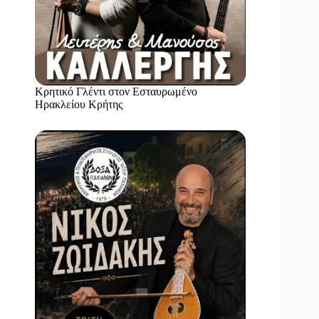
Κρητικό Γλέντι στον Εσταυρωμένο
Ηρακλείου Κρήτης