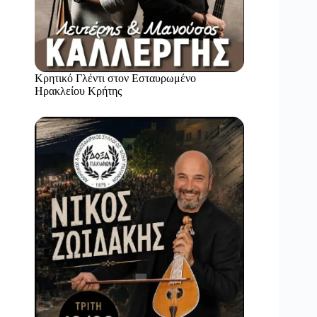
Κρητικό Γλέντι στον Εσταυρωμένο
Ηρακλείου Κρήτης