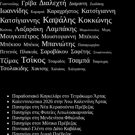
Διαλεχτή
Γρίβα
Διαμαντη
Γιαννούλης
Ζωιδάκης
Ιωαννίδης
Κατσίγιαννη
Καραχρήστος
Καραμπά
Καψάλης
Κοκκώνης
Κατσίγιαννης
Λαμπάκης
Λαζαράκη
Κούνας
Μερη
Μαρκόπουλος
Μουγκοπέτρος
Μουστογιαννη
Μπέκιος
Μπανιώτης
Μπέκιου
Μπέκος
Παπαγεωργίου
Σαραβάκου
Σαφέτης
Πλακιάς
Πετεινός
Σπυρόπουλος
Τσίκος
Τσαμπά
Τζίμας
Τσαμαδός
Τσαρουχας
Τσολακιδης
Χακτσης
Χαλιάσος
Χαλιγιάννης
Πρόσφατες δημοσιεύσεις
Παραδοσιακό Καγκελάρι στο Τετράκωμο Άρτας
Καλεντινιώτικα 2026 στην Άνω Καλεντίνη Άρτας
Πανηγύρι στη Νέα Κερασούντα Πρέβεζας
Πανηγύρι στις Φυτείες Αιτωλοακαρνανίας
Πανηγύρι στη Μενδενίτσα Φθιώτιδας
Πανηγύρι στον Μύτικα Πρέβεζας
Ποντιακό Γλέντι στο Δάτο Καβάλας
Πανηγύρι στη Λυγιά Πρέβεζας