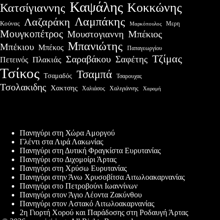
Καψάλης
Κοκκώνης
Κατσίγιαννης
Λαμπάκης
Λαζαράκη
Κούνας
Μερη
Μαρκόπουλος
Μουγκοπέτρος
Μουστογιαννη
Μπέκιος
Μπανιώτης
Μπέκιου
Μπέκος
Παπαγεωργίου
Τζίμας
Σαραβάκου
Σαφέτης
Πλακιάς
Πετεινός
Τσίκος
Τσαμπά
Τσαμαδός
Τσαρουχας
Τσολακιδης
Χακτσης
Χαλιάσος
Χαλιγιάννης
Χαραμή
Πρόσφατες δημοσιεύσεις
Πανηγύρι στη Χώρα Αμοργού
Γλέντι στα Λιρά Λακωνίας
Πανηγύρι στη Δυτική Φραγκίστα Ευρυτανίας
Πανηγύρι στο Διχομοίρι Άρτας
Πανηγύρι στη Χρύσω Ευρυτανίας
Πανηγύρι στην Άνω Χρυσοβίτσα Αιτωλοακαρνανίας
Πανηγύρι στο Πετροβούνι Ιωαννίνων
Πανηγύρι στον Άγιο Λέοντα Ζακύνθου
Πανηγύρι στον Αστακό Αιτωλοακαρνανίας
2η Γιορτή Χορού και Παράδοσης στη Ροδαυγή Άρτας