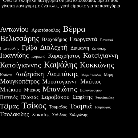
Όλα τα ελληνικά πανηγύρια σε μια ιστοσελίδα, βρείτε που
γίνεται πανηγύρι με ένα κλικ, γιατί είμαστε για τα πανηγύρια
Βέρρα
Αντωνίου
Αριστόπουλος
Βελισσάρης
Γεωργαντά
Βλαχοδήμος
Γιαννακά
Διαλεχτή
Γρίβα
Διαμαντη
Γιαννούλης
Ζωιδάκης
Ιωαννίδης
Κατσίγιαννη
Καραχρήστος
Καραμπά
Καψάλης
Κοκκώνης
Κατσίγιαννης
Λαμπάκης
Λαζαράκη
Κούνας
Μερη
Μαρκόπουλος
Μουγκοπέτρος
Μουστογιαννη
Μπέκιος
Μπανιώτης
Μπέκιου
Μπέκος
Παπαγεωργίου
Σαραβάκου
Σαφέτης
Πλακιάς
Πετεινός
Σπυρόπουλος
Τσίκος
Τσαμπά
Τζίμας
Τσαμαδός
Τσαρουχας
Τσολακιδης
Χακτσης
Χαλιάσος
Χαλιγιάννης
Πρόσφατες δημοσιεύσεις