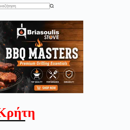
o
sults
Κρήτη