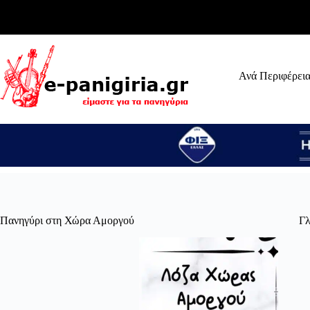
Μετάβαση
στο
περιεχόμενο
Ανά Περιφέρει
Πανηγύρι στη Χώρα Αμοργού
Γλ