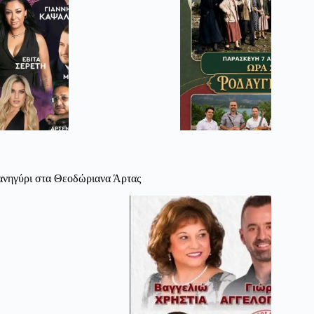
νηγύρι στα Θεοδώριανα Άρτας