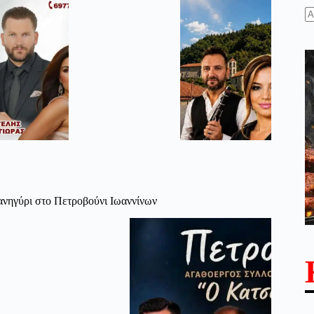
N
re
νηγύρι στο Πετροβούνι Ιωαννίνων