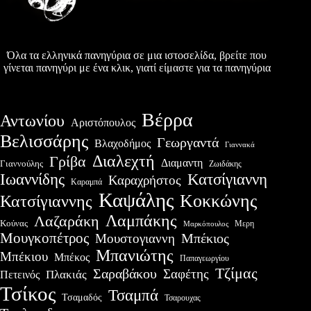
Όλα τα ελληνικά πανηγύρια σε μια ιστοσελίδα, βρείτε που
γίνεται πανηγύρι με ένα κλικ, γιατί είμαστε για τα πανηγύρια
Βέρρα
Αντωνίου
Αριστόπουλος
Βελισσάρης
Γεωργαντά
Βλαχοδήμος
Γιαννακά
Διαλεχτή
Γρίβα
Διαμαντη
Γιαννούλης
Ζωιδάκης
Ιωαννίδης
Κατσίγιαννη
Καραχρήστος
Καραμπά
Καψάλης
Κοκκώνης
Κατσίγιαννης
Λαμπάκης
Λαζαράκη
Κούνας
Μερη
Μαρκόπουλος
Μουγκοπέτρος
Μουστογιαννη
Μπέκιος
Μπανιώτης
Μπέκιου
Μπέκος
Παπαγεωργίου
Τζίμας
Σαραβάκου
Σαφέτης
Πλακιάς
Πετεινός
Τσίκος
Τσαμπά
Τσαμαδός
Τσαρουχας