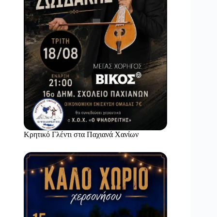
Κρητικό Γλέντι στα Παχιανά Χανίων