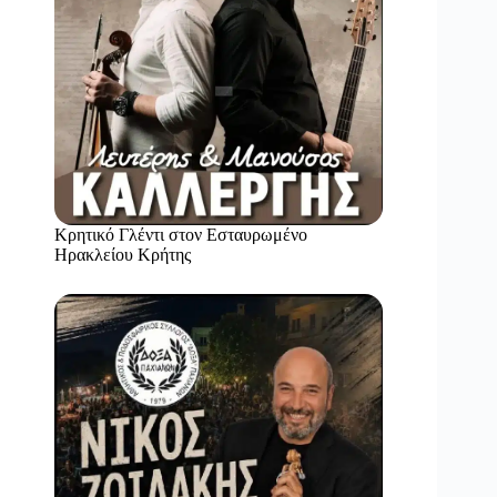
Κρητικό Γλέντι στον Εσταυρωμένο
Ηρακλείου Κρήτης