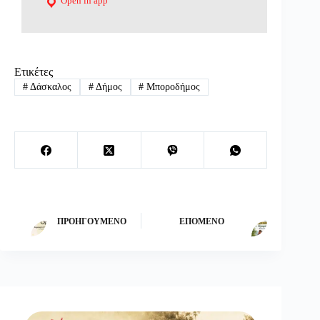
Open in app
Ετικέτες
#
Δάσκαλος
#
Δήμος
#
Μποροδήμος
ΠΡΟΗΓΟΎΜΕΝΟ
ΕΠΌΜΕΝΟ