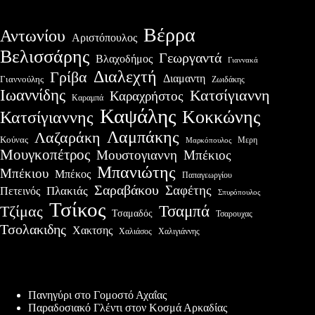
Βέρρα
Αντωνίου
Αριστόπουλος
Βελισσάρης
Γεωργαντά
Βλαχοδήμος
Γιαννακά
Διαλεχτή
Γρίβα
Διαμαντη
Γιαννούλης
Ζωιδάκης
Ιωαννίδης
Κατσίγιαννη
Καραχρήστος
Καραμπά
Καψάλης
Κοκκώνης
Κατσίγιαννης
Λαμπάκης
Λαζαράκη
Κούνας
Μερη
Μαρκόπουλος
Μουγκοπέτρος
Μουστογιαννη
Μπέκιος
Μπανιώτης
Μπέκιου
Μπέκος
Παπαγεωργίου
Σαραβάκου
Σαφέτης
Πλακιάς
Πετεινός
Σπυρόπουλος
Τσίκος
Τσαμπά
Τζίμας
Τσαμαδός
Τσαρουχας
Τσολακιδης
Χακτσης
Χαλιάσος
Χαλιγιάννης
Πρόσφατες δημοσιεύσεις
Πανηγύρι στο Γομοστό Αχαΐας
Παραδοσιακό Γλέντι στον Κοσμά Αρκαδίας