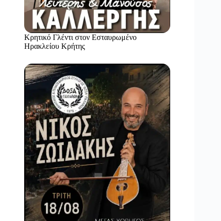
Κρητικό Γλέντι στον Εσταυρωμένο
Ηρακλείου Κρήτης