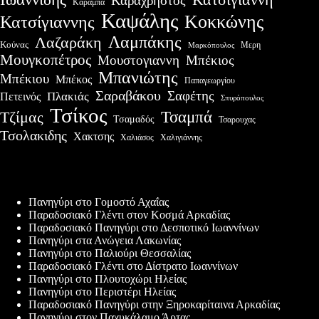
Καραχρήστος
Καραμπά
Καψάλης
Κοκκώνης
Κατσίγιαννης
Λαμπάκης
Λαζαράκη
Κούνας
Μερη
Μαρκόπουλος
Μουγκοπέτρος
Μουστογιαννη
Μπέκιος
Μπανιώτης
Μπέκιου
Μπέκος
Παπαγεωργίου
Σαραβάκου
Σαφέτης
Πλακιάς
Πετεινός
Σπυρόπουλος
Τσίκος
Τσαμπά
Τζίμας
Τσαμαδός
Τσαρουχας
Τσολακιδης
Χακτσης
Χαλιάσος
Χαλιγιάννης
Πρόσφατες δημοσιεύσεις
Πανηγύρι στο Γομοστό Αχαΐας
Παραδοσιακό Γλέντι στον Κοσμά Αρκαδίας
Παραδοσιακό Πανηγύρι στο Δεσποτικό Ιωαννίνων
Πανηγύρι στα Ανώγεια Λακωνίας
Πανηγύρι στο Παλιούρι Θεσσαλίας
Παραδοσιακό Γλέντι στο Δίστρατο Ιωαννίνων
Πανηγύρι στο Πλουτοχώρι Ηλείας
Πανηγύρι στο Περιστέρι Ηλείας
Παραδοσιακό Πανηγύρι στην Ξηροκαρίταινα Αρκαδίας
Πανηγύρι στον Παχυκάλαμο Άρτας