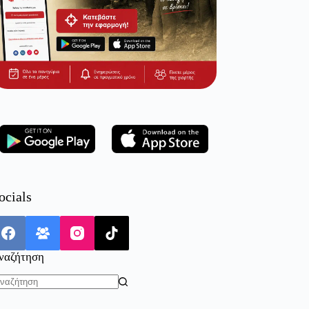
ocials
ναζήτηση
o
sults