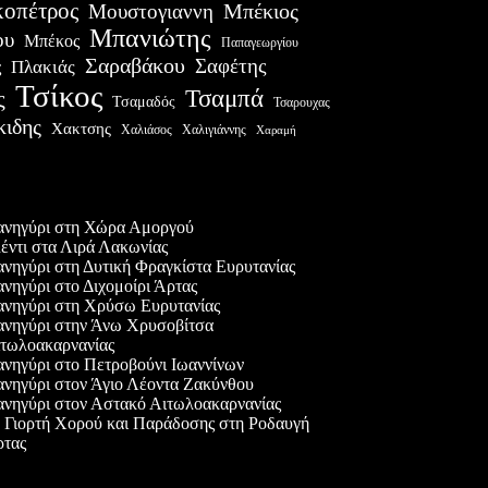
οπέτρος
Μουστογιαννη
Μπέκιος
Μπανιώτης
ου
Μπέκος
Παπαγεωργίου
Σαραβάκου
Σαφέτης
Πλακιάς
ς
Τσίκος
Τσαμπά
ς
Τσαμαδός
Τσαρουχας
κιδης
Χακτσης
Χαλιάσος
Χαλιγιάννης
Χαραμή
ες δημοσιεύσεις
νηγύρι στη Χώρα Αμοργού
έντι στα Λιρά Λακωνίας
νηγύρι στη Δυτική Φραγκίστα Ευρυτανίας
νηγύρι στο Διχομοίρι Άρτας
νηγύρι στη Χρύσω Ευρυτανίας
νηγύρι στην Άνω Χρυσοβίτσα
τωλοακαρνανίας
νηγύρι στο Πετροβούνι Ιωαννίνων
νηγύρι στον Άγιο Λέοντα Ζακύνθου
νηγύρι στον Αστακό Αιτωλοακαρνανίας
 Γιορτή Χορού και Παράδοσης στη Ροδαυγή
τας