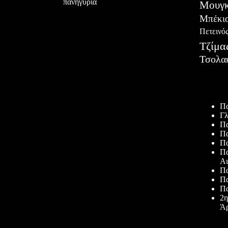
πανηγύρια
Μουγκ
Μπέκι
Πετεινό
Τζίμα
Τσολα
Πρόσφατ
Πα
Γλ
Πα
Πα
Πα
Πα
Αι
Πα
Πα
Πα
2η
Άρ