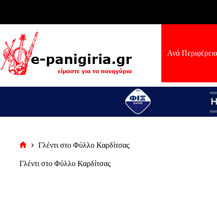
Μετάβαση
στο
περιεχόμενο
Ανά Περιφέρει
Γλέντι στο Φύλλο Καρδίτσας
Αρχική
σελίδα
Γλέντι στο Φύλλο Καρδίτσας