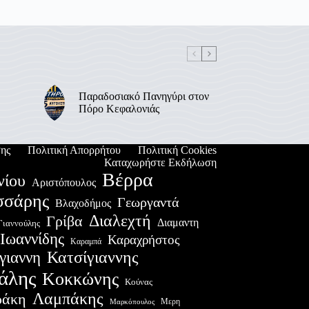
Παραδοσιακό Πανηγύρι στον
Πόρο Κεφαλονιάς
ης
Πολιτική Απορρήτου
Πολιτική Cookies
Καταχωρήστε Εκδήλωση
Βέρρα
νίου
Αριστόπουλος
σσάρης
Γεωργαντά
Βλαχοδήμος
Διαλεχτή
Γρίβα
Διαμαντη
Γιαννούλης
Ιωαννίδης
Καραχρήστος
Καραμπά
Κατσίγιαννης
γιαννη
άλης
Κοκκώνης
Κούνας
Λαμπάκης
ράκη
Μερη
Μαρκόπουλος