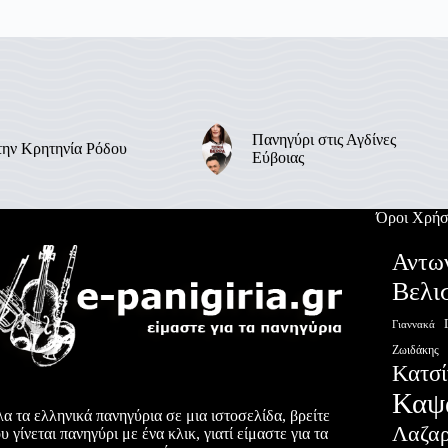
Πανηγύρι στις Αγδίνες
την Κρητηνία Ρόδου
Εύβοιας
Όροι Χρήσ
Αντω
Βελι
Γιαννακά
Ζωιδάκης
Κατσί
Καψ
α τα ελληνικά πανηγύρια σε μια ιστοσελίδα, βρείτε
Λαζα
υ γίνεται πανηγύρι με ένα κλικ, γιατί είμαστε για τα