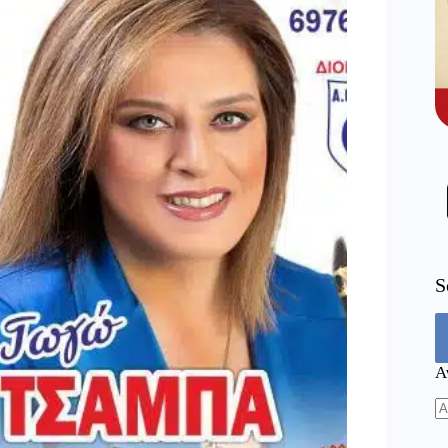
S
Α
N
re