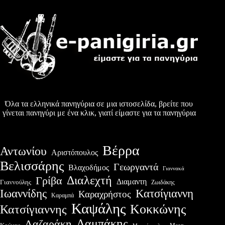
Όλα τα ελληνικά πανηγύρια σε μια ιστοσελίδα, βρείτε που
γίνεται πανηγύρι με ένα κλικ, γιατί είμαστε για τα πανηγύρια
Βέρρα
Αντωνίου
Αριστόπουλος
Βελισσάρης
Γεωργαντά
Βλαχοδήμος
Γιαννακά
Διαλεχτή
Γρίβα
Διαμαντη
Γιαννούλης
Ζωιδάκης
Ιωαννίδης
Κατσίγιαννη
Καραχρήστος
Καραμπά
Καψάλης
Κοκκώνης
Κατσίγιαννης
Λαμπάκης
Λαζαράκη