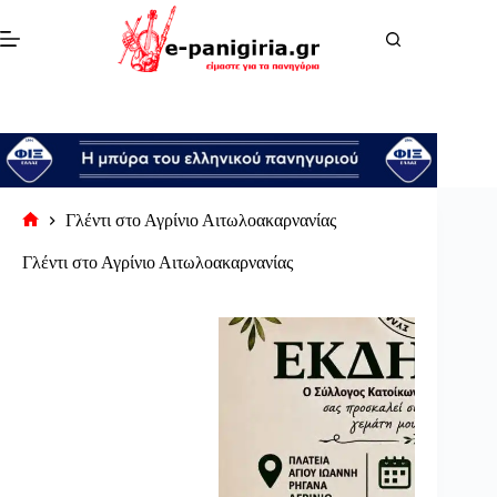
Μετάβαση
στο
περιεχόμενο
Γλέντι στο Αγρίνιο Αιτωλοακαρνανίας
Αρχική
σελίδα
Γλέντι στο Αγρίνιο Αιτωλοακαρνανίας