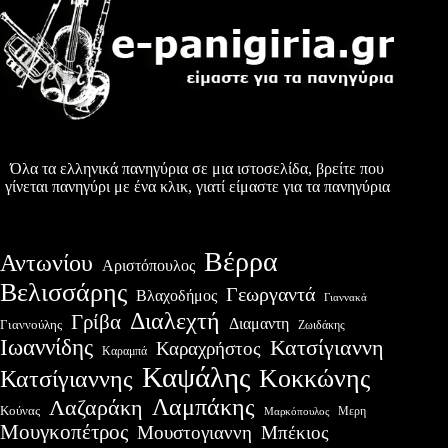
Όλα τα ελληνικά πανηγύρια σε μια ιστοσελίδα, βρείτε που
γίνεται πανηγύρι με ένα κλικ, γιατί είμαστε για τα πανηγύρια
Βέρρα
Αντωνίου
Αριστόπουλος
Βελισσάρης
Γεωργαντά
Βλαχοδήμος
Γιαννακά
Διαλεχτή
Γρίβα
Διαμαντη
Γιαννούλης
Ζωιδάκης
Ιωαννίδης
Κατσίγιαννη
Καραχρήστος
Καραμπά
Καψάλης
Κοκκώνης
Κατσίγιαννης
Λαμπάκης
Λαζαράκη
Κούνας
Μερη
Μαρκόπουλος
Μουγκοπέτρος
Μουστογιαννη
Μπέκιος