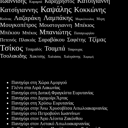
Ιωαννίδης
Κατσίγιαννη
Καραχρήστος
Καραμπά
Καψάλης
Κοκκώνης
Κατσίγιαννης
Λαμπάκης
Λαζαράκη
Κούνας
Μερη
Μαρκόπουλος
Μουγκοπέτρος
Μουστογιαννη
Μπέκιος
Μπανιώτης
Μπέκιου
Μπέκος
Παπαγεωργίου
Τζίμας
Σαραβάκου
Σαφέτης
Πλακιάς
Πετεινός
Τσίκος
Τσαμπά
Τσαμαδός
Τσαρουχας
Τσολακιδης
Χακτσης
Χαλιάσος
Χαλιγιάννης
Χαραμή
Πρόσφατες δημοσιεύσεις
Πανηγύρι στη Χώρα Αμοργού
Γλέντι στα Λιρά Λακωνίας
Πανηγύρι στη Δυτική Φραγκίστα Ευρυτανίας
Πανηγύρι στο Διχομοίρι Άρτας
Πανηγύρι στη Χρύσω Ευρυτανίας
Πανηγύρι στην Άνω Χρυσοβίτσα Αιτωλοακαρνανίας
Πανηγύρι στο Πετροβούνι Ιωαννίνων
Πανηγύρι στον Άγιο Λέοντα Ζακύνθου
Πανηγύρι στον Αστακό Αιτωλοακαρνανίας