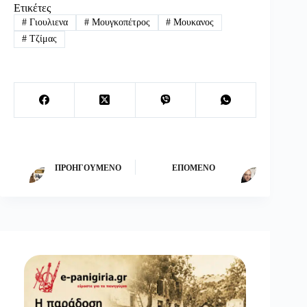
Ετικέτες
#
Γιουλιενα
#
Μουγκοπέτρος
#
Μουκανος
#
Τζίμας
ΠΡΟΗΓΟΎΜΕΝΟ
ΕΠΌΜΕΝΟ