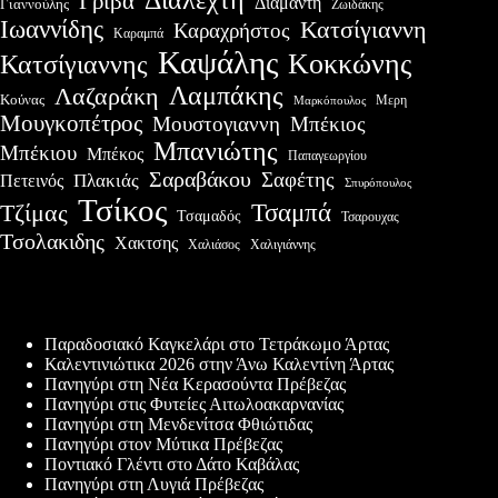
Γρίβα
Διαμαντη
Γιαννούλης
Ζωιδάκης
Ιωαννίδης
Κατσίγιαννη
Καραχρήστος
Καραμπά
Καψάλης
Κοκκώνης
Κατσίγιαννης
Λαμπάκης
Λαζαράκη
Κούνας
Μερη
Μαρκόπουλος
Μουγκοπέτρος
Μουστογιαννη
Μπέκιος
Μπανιώτης
Μπέκιου
Μπέκος
Παπαγεωργίου
Σαραβάκου
Σαφέτης
Πλακιάς
Πετεινός
Σπυρόπουλος
Τσίκος
Τσαμπά
Τζίμας
Τσαμαδός
Τσαρουχας
Τσολακιδης
Χακτσης
Χαλιάσος
Χαλιγιάννης
Πρόσφατες δημοσιεύσεις
Παραδοσιακό Καγκελάρι στο Τετράκωμο Άρτας
Καλεντινιώτικα 2026 στην Άνω Καλεντίνη Άρτας
Πανηγύρι στη Νέα Κερασούντα Πρέβεζας
Πανηγύρι στις Φυτείες Αιτωλοακαρνανίας
Πανηγύρι στη Μενδενίτσα Φθιώτιδας
Πανηγύρι στον Μύτικα Πρέβεζας
Ποντιακό Γλέντι στο Δάτο Καβάλας
Πανηγύρι στη Λυγιά Πρέβεζας