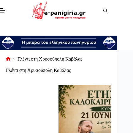
Μετάβαση
στο
περιεχόμενο
Γλέντι στη Χρυσούπολη Καβάλας
Αρχική
σελίδα
Γλέντι στη Χρυσούπολη Καβάλας