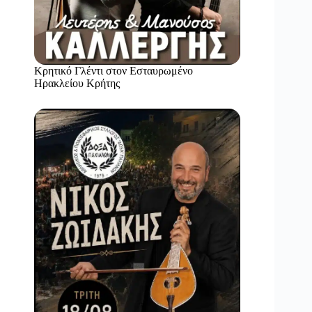
Κρητικό Γλέντι στον Εσταυρωμένο
Ηρακλείου Κρήτης