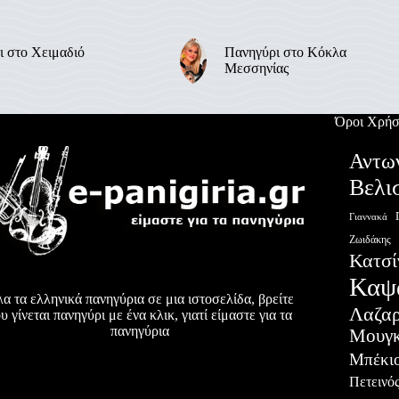
ι στο Χειμαδιό
Πανηγύρι στο Κόκλα
Μεσσηνίας
Όροι Χρήσ
Αντω
Βελι
Γιαννακά
Ζωιδάκης
Κατσί
Καψ
α τα ελληνικά πανηγύρια σε μια ιστοσελίδα, βρείτε
Λαζα
υ γίνεται πανηγύρι με ένα κλικ, γιατί είμαστε για τα
πανηγύρια
Μουγκ
Μπέκι
Πετεινό