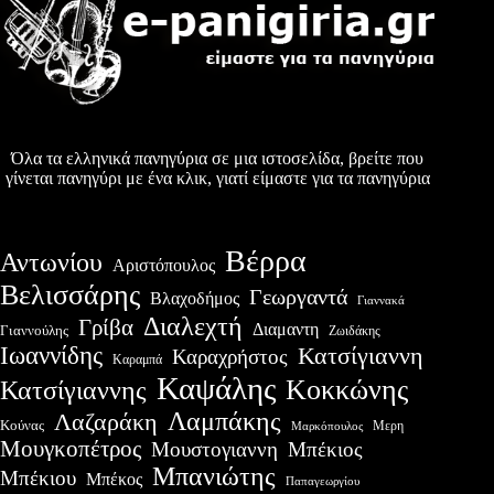
Όλα τα ελληνικά πανηγύρια σε μια ιστοσελίδα, βρείτε που
γίνεται πανηγύρι με ένα κλικ, γιατί είμαστε για τα πανηγύρια
Βέρρα
Αντωνίου
Αριστόπουλος
Βελισσάρης
Γεωργαντά
Βλαχοδήμος
Γιαννακά
Διαλεχτή
Γρίβα
Διαμαντη
Γιαννούλης
Ζωιδάκης
Ιωαννίδης
Κατσίγιαννη
Καραχρήστος
Καραμπά
Καψάλης
Κοκκώνης
Κατσίγιαννης
Λαμπάκης
Λαζαράκη
Κούνας
Μερη
Μαρκόπουλος
Μουγκοπέτρος
Μουστογιαννη
Μπέκιος
Μπανιώτης
Μπέκιου
Μπέκος
Παπαγεωργίου