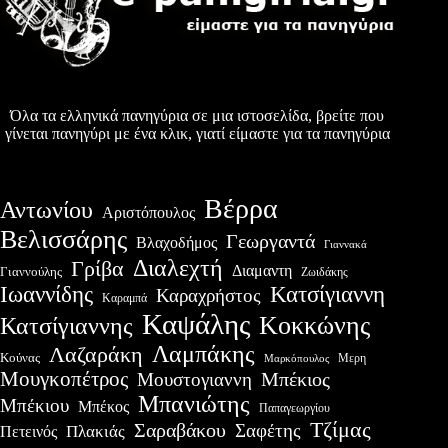
Όλα τα ελληνικά πανηγύρια σε μια ιστοσελίδα, βρείτε που
γίνεται πανηγύρι με ένα κλικ, γιατί είμαστε για τα πανηγύρια
Βέρρα
Αντωνίου
Αριστόπουλος
Βελισσάρης
Γεωργαντά
Βλαχοδήμος
Γιαννακά
Διαλεχτή
Γρίβα
Διαμαντη
Γιαννούλης
Ζωιδάκης
Ιωαννίδης
Κατσίγιαννη
Καραχρήστος
Καραμπά
Καψάλης
Κοκκώνης
Κατσίγιαννης
Λαμπάκης
Λαζαράκη
Κούνας
Μερη
Μαρκόπουλος
Μουγκοπέτρος
Μουστογιαννη
Μπέκιος
Μπανιώτης
Μπέκιου
Μπέκος
Παπαγεωργίου
Τζίμας
Σαραβάκου
Σαφέτης
Πλακιάς
Πετεινός