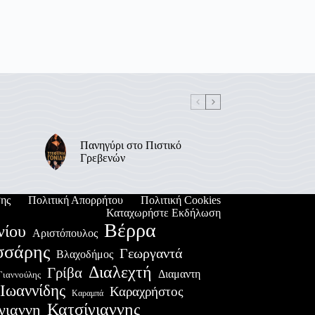
Πανηγύρι στο Πιστικό
Γρεβενών
ης
Πολιτική Απορρήτου
Πολιτική Cookies
Καταχωρήστε Εκδήλωση
Βέρρα
νίου
Αριστόπουλος
σσάρης
Γεωργαντά
Βλαχοδήμος
Διαλεχτή
Γρίβα
Διαμαντη
Γιαννούλης
Ιωαννίδης
Καραχρήστος
Καραμπά
Κατσίγιαννης
γιαννη