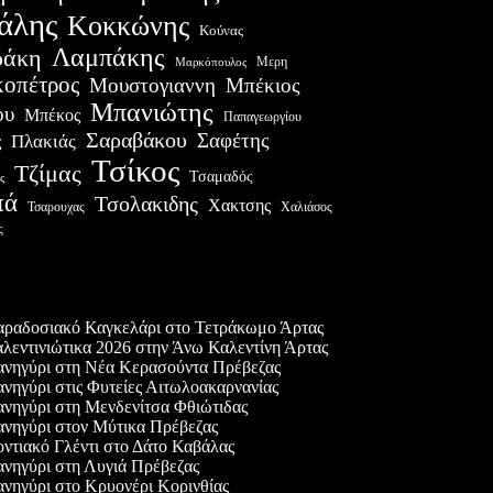
άλης
Κοκκώνης
Κούνας
Λαμπάκης
ράκη
Μερη
Μαρκόπουλος
οπέτρος
Μουστογιαννη
Μπέκιος
Μπανιώτης
ου
Μπέκος
Παπαγεωργίου
Σαραβάκου
Σαφέτης
Πλακιάς
ς
Τσίκος
Τζίμας
Τσαμαδός
ς
πά
Τσολακιδης
Χακτσης
Χαλιάσος
Τσαρουχας
ς
ες δημοσιεύσεις
ραδοσιακό Καγκελάρι στο Τετράκωμο Άρτας
λεντινιώτικα 2026 στην Άνω Καλεντίνη Άρτας
νηγύρι στη Νέα Κερασούντα Πρέβεζας
νηγύρι στις Φυτείες Αιτωλοακαρνανίας
νηγύρι στη Μενδενίτσα Φθιώτιδας
νηγύρι στον Μύτικα Πρέβεζας
ντιακό Γλέντι στο Δάτο Καβάλας
νηγύρι στη Λυγιά Πρέβεζας
νηγύρι στο Κρυονέρι Κορινθίας