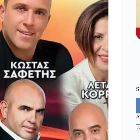
S
Α
N
re