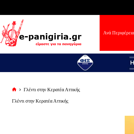
Μετάβαση
στο
περιεχόμενο
Ανά Περιφέρει
Γλέντι στην Κερατέα Αττικής
Αρχική
σελίδα
Γλέντι στην Κερατέα Αττικής