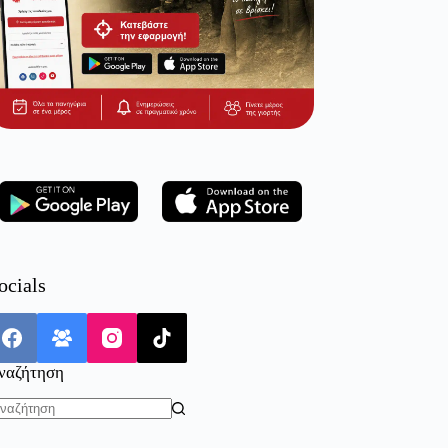
ocials
ναζήτηση
o
sults