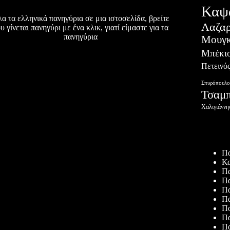
Καψ
α τα ελληνικά πανηγύρια σε μια ιστοσελίδα, βρείτε
Λαζα
υ γίνεται πανηγύρι με ένα κλικ, γιατί είμαστε για τα
πανηγύρια
Μουγκ
Μπέκι
Πετεινό
Σπυρόπουλο
Τσαμ
Χαλιγιάννη
Πρόσφατ
Πα
Κα
Πα
Πα
Πα
Πα
Πο
Πα
Πα