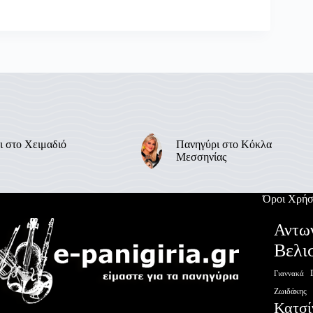
ι στο Χειμαδιό
Πανηγύρι στο Κόκλα
Μεσσηνίας
Όροι Χρήσ
Αντω
Βελι
Γιαννακά
Ζωιδάκης
Κατσί