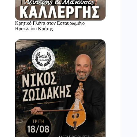
Κρητικό Γλέντι στον Εσταυρωμένο
Ηρακλείου Κρήτης