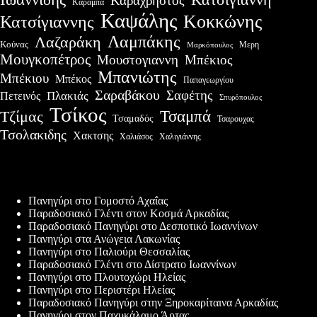
Καραχρήστος
Καραμπά
Καψάλης
Κοκκώνης
Κατσίγιαννης
Λαμπάκης
Λαζαράκη
Κούνας
Μερη
Μαρκόπουλος
Μουγκοπέτρος
Μουστογιαννη
Μπέκιος
Μπανιώτης
Μπέκιου
Μπέκος
Παπαγεωργίου
Σαραβάκου
Σαφέτης
Πλακιάς
Πετεινός
Σπυρόπουλος
Τσίκος
Τσαμπά
Τζίμας
Τσαμαδός
Τσαρουχας
Τσολακιδης
Χακτσης
Χαλιάσος
Χαλιγιάννης
Πρόσφατες δημοσιεύσεις
Πανηγύρι στο Γομοστό Αχαΐας
Παραδοσιακό Γλέντι στον Κοσμά Αρκαδίας
Παραδοσιακό Πανηγύρι στο Δεσποτικό Ιωαννίνων
Πανηγύρι στα Ανώγεια Λακωνίας
Πανηγύρι στο Παλιούρι Θεσσαλίας
Παραδοσιακό Γλέντι στο Δίστρατο Ιωαννίνων
Πανηγύρι στο Πλουτοχώρι Ηλείας
Πανηγύρι στο Περιστέρι Ηλείας
Παραδοσιακό Πανηγύρι στην Ξηροκαρίταινα Αρκαδίας
Πανηγύρι στον Παχυκάλαμο Άρτας