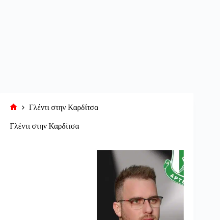
Γλέντι στην Καρδίτσα
Αρχική
σελίδα
Γλέντι στην Καρδίτσα