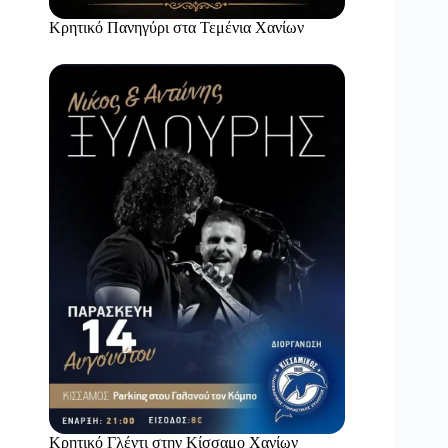
Κρητικό Πανηγύρι στα Τεμένια Χανίων
Κρητικό Γλέντι στην Κίσσαμο Χανίων