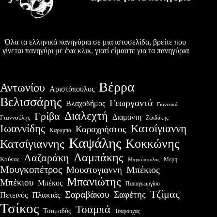
Όλα τα ελληνικά πανηγύρια σε μια ιστοσελίδα, βρείτε που
γίνεται πανηγύρι με ένα κλικ, γιατί είμαστε για τα πανηγύρια
Βέρρα
Αντωνίου
Αριστόπουλος
Βελισσάρης
Γεωργαντά
Βλαχοδήμος
Γιαννακά
Διαλεχτή
Γρίβα
Διαμαντη
Γιαννούλης
Ζωιδάκης
Ιωαννίδης
Κατσίγιαννη
Καραχρήστος
Καραμπά
Καψάλης
Κοκκώνης
Κατσίγιαννης
Λαμπάκης
Λαζαράκη
Κούνας
Μερη
Μαρκόπουλος
Μουγκοπέτρος
Μουστογιαννη
Μπέκιος
Μπανιώτης
Μπέκιου
Μπέκος
Παπαγεωργίου
Τζίμας
Σαραβάκου
Σαφέτης
Πλακιάς
Πετεινός
Τσίκος
Τσαμπά
Τσαμαδός
Τσαρουχας