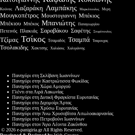
Λαμπάκης
Λαζαράκη
Κούνας
Μερη
Μαρκόπουλος
Μουγκοπέτρος
Μουστογιαννη
Μπέκιος
Μπανιώτης
Μπέκιου
Μπέκος
Παπαγεωργίου
Σαραβάκου
Σαφέτης
Πλακιάς
Πετεινός
Σπυρόπουλος
Τσίκος
Τσαμπά
Τζίμας
Τσαμαδός
Τσαρουχας
Τσολακιδης
Χακτσης
Χαλιάσος
Χαλιγιάννης
Πρόσφατες δημοσιεύσεις
Πανηγύρι στη Σκλίβανη Ιωαννίνων
Πανηγύρι στην Καστριώτισσα Φωκίδας
Πανηγύρι στη Χώρα Αμοργού
Γλέντι στα Λιρά Λακωνίας
Πανηγύρι στη Δυτική Φραγκίστα Ευρυτανίας
Πανηγύρι στο Διχομοίρι Άρτας
Πανηγύρι στη Χρύσω Ευρυτανίας
Πανηγύρι στην Άνω Χρυσοβίτσα Αιτωλοακαρνανίας
Πανηγύρι στο Πετροβούνι Ιωαννίνων
Πανηγύρι στον Άγιο Λέοντα Ζακύνθου
© 2026 e-panigiria.gr All Rights Reserved.