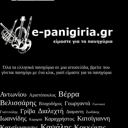
Όλα τα ελληνικά πανηγύρια σε μια ιστοσελίδα, βρείτε που
γίνεται πανηγύρι με ένα κλικ, γιατί είμαστε για τα πανηγύρια
Βέρρα
Αντωνίου
Αριστόπουλος
Βελισσάρης
Γεωργαντά
Βλαχοδήμος
Γιαννακά
Διαλεχτή
Γρίβα
Διαμαντη
Γιαννούλης
Ζωιδάκης
Ιωαννίδης
Κατσίγιαννη
Καραχρήστος
Καραμπά
Καψάλης
Κοκκώνης
Κατσίγιαννης