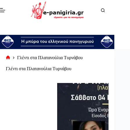
Μετάβαση
στο
περιεχόμενο
Γλέντι στα Πλατανούλια Τυρνάβου
Αρχική
σελίδα
Γλέντι στα Πλατανούλια Τυρνάβου