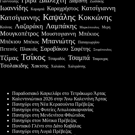
Γρίβα
Διαμαντη
Γιαννούλης
Ζωιδάκης
Ιωαννίδης
Κατσίγιαννη
Καραχρήστος
Καραμπά
Καψάλης
Κοκκώνης
Κατσίγιαννης
Λαμπάκης
Λαζαράκη
Κούνας
Μερη
Μαρκόπουλος
Μουγκοπέτρος
Μουστογιαννη
Μπέκιος
Μπανιώτης
Μπέκιου
Μπέκος
Παπαγεωργίου
Σαραβάκου
Σαφέτης
Πλακιάς
Πετεινός
Σπυρόπουλος
Τσίκος
Τσαμπά
Τζίμας
Τσαμαδός
Τσαρουχας
Τσολακιδης
Χακτσης
Χαλιάσος
Χαλιγιάννης
Πρόσφατες δημοσιεύσεις
Παραδοσιακό Καγκελάρι στο Τετράκωμο Άρτας
Καλεντινιώτικα 2026 στην Άνω Καλεντίνη Άρτας
Πανηγύρι στη Νέα Κερασούντα Πρέβεζας
Πανηγύρι στις Φυτείες Αιτωλοακαρνανίας
Πανηγύρι στη Μενδενίτσα Φθιώτιδας
Πανηγύρι στον Μύτικα Πρέβεζας
Ποντιακό Γλέντι στο Δάτο Καβάλας
Πανηγύρι στη Λυγιά Πρέβεζας