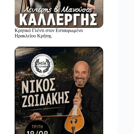
Κρητικό Γλέντι στον Εσταυρωμένο
Ηρακλείου Κρήτης