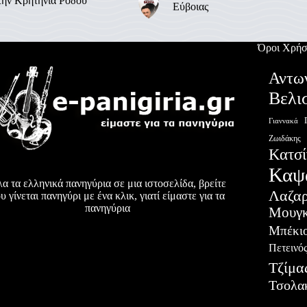
την Κρητηνία Ρόδου
Εύβοιας
Όροι Χρήσ
Αντω
Βελι
Γιαννακά
Ζωιδάκης
Κατσί
Καψ
α τα ελληνικά πανηγύρια σε μια ιστοσελίδα, βρείτε
Λαζα
υ γίνεται πανηγύρι με ένα κλικ, γιατί είμαστε για τα
πανηγύρια
Μουγκ
Μπέκι
Πετεινό
Τζίμα
Τσολα