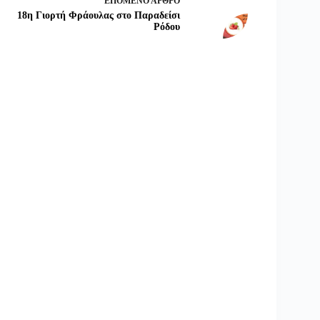
ΕΠΌΜΕΝΟ
ΆΡΘΡΟ
18η Γιορτή Φράουλας στο Παραδείσι
Ρόδου