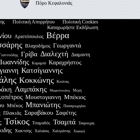
Πόρο Κεφαλονιάς
ης
Πολιτική Απορρήτου
Πολιτική Cookies
Καταχωρήστε Εκδήλωση
Βέρρα
νίου
Αριστόπουλος
σσάρης
Γεωργαντά
Βλαχοδήμος
Διαλεχτή
Γρίβα
Διαμαντη
Γιαννούλης
Ιωαννίδης
Καραχρήστος
Καραμπά
Κατσίγιαννης
γιαννη
άλης
Κοκκώνης
Κούνας
Λαμπάκης
ράκη
Μερη
Μαρκόπουλος
οπέτρος
Μουστογιαννη
Μπέκιος
Μπανιώτης
ου
Μπέκος
Παπαγεωργίου
Σαραβάκου
Σαφέτης
Πλακιάς
ς
Τσίκος
Τσαμπά
ς
Τσαμαδός
Τσαρουχας
κιδης
Χακτσης
Χαλιάσος
Χαλιγιάννης
Χαραμή