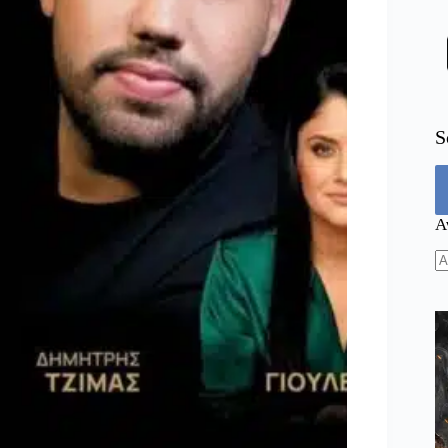
S
Α
N
re