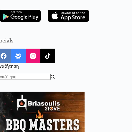
ocials
ναζήτηση
o
sults