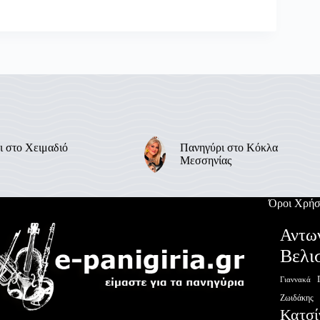
ι στο Χειμαδιό
Πανηγύρι στο Κόκλα
Μεσσηνίας
Όροι Χρήσ
Αντω
Βελι
Γιαννακά
Ζωιδάκης
Κατσί