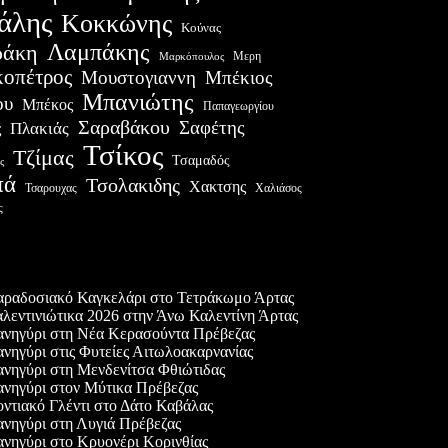
άλης
Κοκκώνης
Κούνας
Λαμπάκης
ράκη
Μερη
Μαρκόπουλος
οπέτρος
Μουστογιαννη
Μπέκιος
Μπανιώτης
ου
Μπέκος
Παπαγεωργίου
Σαραβάκου
Σαφέτης
Πλακιάς
ς
Τσίκος
Τζίμας
Τσαμαδός
ς
πά
Τσολακιδης
Χακτσης
Χαλιάσος
Τσαρουχας
ς
ες δημοσιεύσεις
ραδοσιακό Καγκελάρι στο Τετράκωμο Άρτας
λεντινιώτικα 2026 στην Άνω Καλεντίνη Άρτας
νηγύρι στη Νέα Κερασούντα Πρέβεζας
νηγύρι στις Φυτείες Αιτωλοακαρνανίας
νηγύρι στη Μενδενίτσα Φθιώτιδας
νηγύρι στον Μύτικα Πρέβεζας
ντιακό Γλέντι στο Δάτο Καβάλας
νηγύρι στη Λυγιά Πρέβεζας
νηγύρι στο Κρυονέρι Κορινθίας