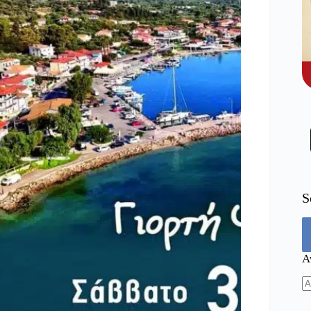
S
Α
N
re