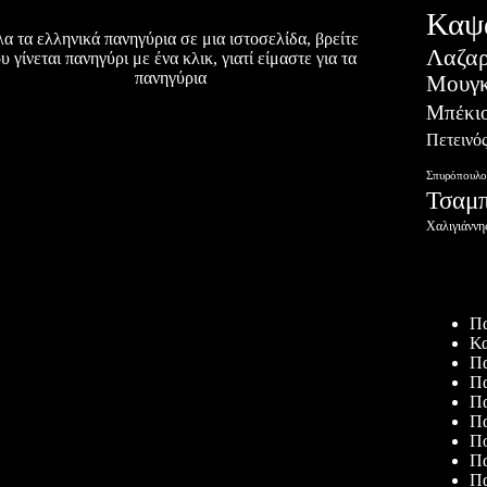
Καψ
α τα ελληνικά πανηγύρια σε μια ιστοσελίδα, βρείτε
Λαζα
υ γίνεται πανηγύρι με ένα κλικ, γιατί είμαστε για τα
πανηγύρια
Μουγκ
Μπέκι
Πετεινό
Σπυρόπουλο
Τσαμ
Χαλιγιάννη
Πρόσφατ
Πα
Κα
Πα
Πα
Πα
Πα
Πο
Πα
Πα