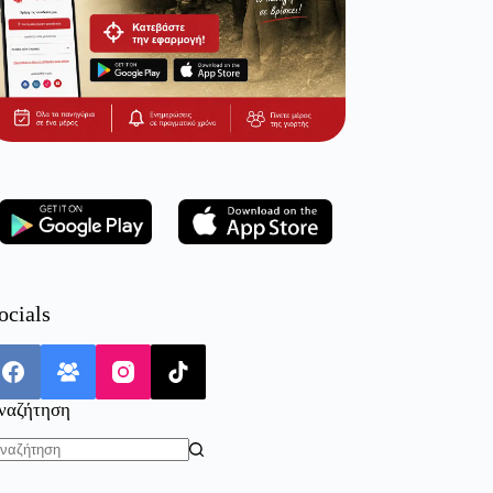
ocials
ναζήτηση
o
sults