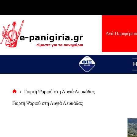
Μετάβαση
στο
περιεχόμενο
Ανά Περιφέρει
Γιορτή Ψαριού στη Λυγιά Λευκάδας
Αρχική
σελίδα
Γιορτή Ψαριού στη Λυγιά Λευκάδας