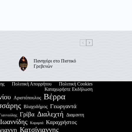
Πανηγύρι στο Πιστικό
Γρεβενών
ης
Πολιτική Απορρήτου
Πολιτική Cookies
Καταχωρήστε Εκδήλωση
Βέρρα
νίου
Αριστόπουλος
σσάρης
Γεωργαντά
Βλαχοδήμος
Διαλεχτή
Γρίβα
Διαμαντη
Γιαννούλης
Ιωαννίδης
Καραχρήστος
Καραμπά
Κατσίγιαννης
γιαννη