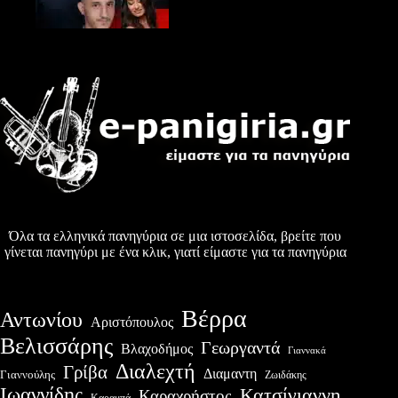
Όλα τα ελληνικά πανηγύρια σε μια ιστοσελίδα, βρείτε που
γίνεται πανηγύρι με ένα κλικ, γιατί είμαστε για τα πανηγύρια
Βέρρα
Αντωνίου
Αριστόπουλος
Βελισσάρης
Γεωργαντά
Βλαχοδήμος
Γιαννακά
Διαλεχτή
Γρίβα
Διαμαντη
Γιαννούλης
Ζωιδάκης
Ιωαννίδης
Κατσίγιαννη
Καραχρήστος