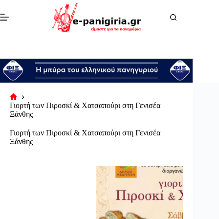
Μετάβαση
στο
περιεχόμενο
Αρχική
Γιορτή των Πιροσκί & Χατσαπούρι στη Γενισέα
σελίδα
Ξάνθης
Γιορτή των Πιροσκί & Χατσαπούρι στη Γενισέα
Ξάνθης