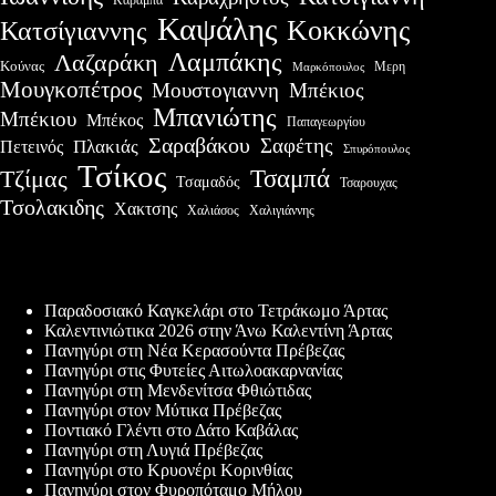
Καραμπά
Καψάλης
Κοκκώνης
Κατσίγιαννης
Λαμπάκης
Λαζαράκη
Κούνας
Μερη
Μαρκόπουλος
Μουγκοπέτρος
Μουστογιαννη
Μπέκιος
Μπανιώτης
Μπέκιου
Μπέκος
Παπαγεωργίου
Σαραβάκου
Σαφέτης
Πλακιάς
Πετεινός
Σπυρόπουλος
Τσίκος
Τσαμπά
Τζίμας
Τσαμαδός
Τσαρουχας
Τσολακιδης
Χακτσης
Χαλιάσος
Χαλιγιάννης
Πρόσφατες δημοσιεύσεις
Παραδοσιακό Καγκελάρι στο Τετράκωμο Άρτας
Καλεντινιώτικα 2026 στην Άνω Καλεντίνη Άρτας
Πανηγύρι στη Νέα Κερασούντα Πρέβεζας
Πανηγύρι στις Φυτείες Αιτωλοακαρνανίας
Πανηγύρι στη Μενδενίτσα Φθιώτιδας
Πανηγύρι στον Μύτικα Πρέβεζας
Ποντιακό Γλέντι στο Δάτο Καβάλας
Πανηγύρι στη Λυγιά Πρέβεζας
Πανηγύρι στο Κρυονέρι Κορινθίας
Πανηγύρι στον Φυροπόταμο Μήλου