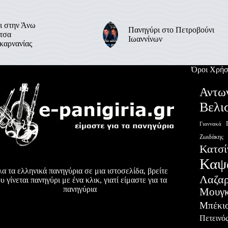
ι στην Άνω
Πανηγύρι στο Πετροβούνι
τσα
Ιωαννίνων
καρνανίας
Όροι Χρήσ
Αντω
Βελι
Γιαννακά
Ζωιδάκης
Κατσί
Καψ
α τα ελληνικά πανηγύρια σε μια ιστοσελίδα, βρείτε
Λαζα
υ γίνεται πανηγύρι με ένα κλικ, γιατί είμαστε για τα
πανηγύρια
Μουγκ
Μπέκι
Πετεινό