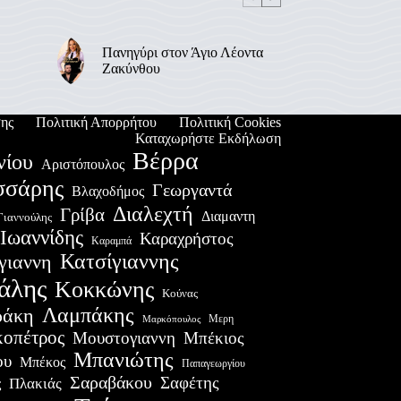
Πανηγύρι στον Άγιο Λέοντα
Ζακύνθου
ης
Πολιτική Απορρήτου
Πολιτική Cookies
Καταχωρήστε Εκδήλωση
Βέρρα
νίου
Αριστόπουλος
σσάρης
Γεωργαντά
Βλαχοδήμος
Διαλεχτή
Γρίβα
Διαμαντη
Γιαννούλης
Ιωαννίδης
Καραχρήστος
Καραμπά
Κατσίγιαννης
γιαννη
άλης
Κοκκώνης
Κούνας
Λαμπάκης
ράκη
Μερη
Μαρκόπουλος
οπέτρος
Μουστογιαννη
Μπέκιος
Μπανιώτης
ου
Μπέκος
Παπαγεωργίου
Σαραβάκου
Σαφέτης
Πλακιάς
ς