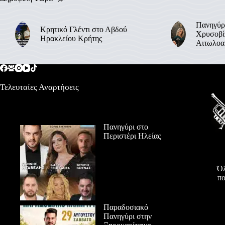
Πανηγύρ
Κρητικό Γλέντι στο Αβδού
Χρυσοβί
Ηρακλείου Κρήτης
Αιτωλοα
Τελευταίες Αναρτήσεις
Πανηγύρι στο
Περιστέρι Ηλείας
Όλ
πο
Παραδοσιακό
Πανηγύρι στην