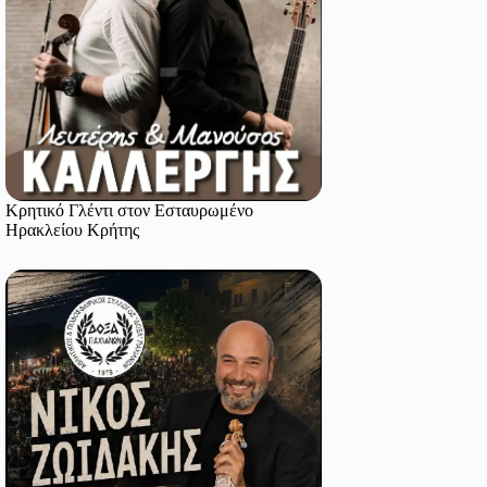
Κρητικό Γλέντι στον Εσταυρωμένο
Ηρακλείου Κρήτης