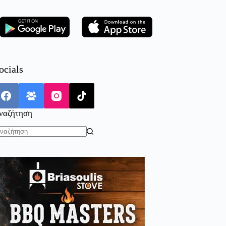
ocials
ναζήτηση
o
sults