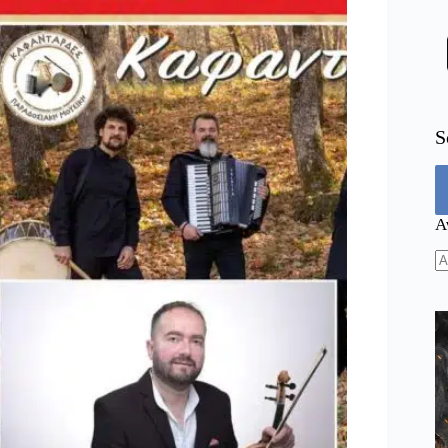
S
Α
N
re