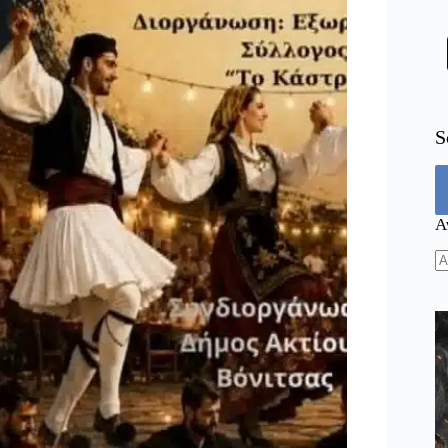
S
Α
N
re