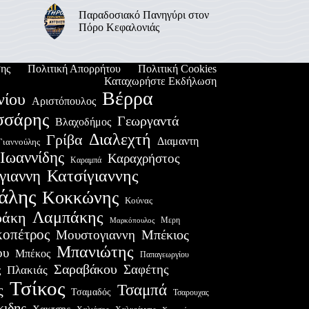
Παραδοσιακό Πανηγύρι στον
Πόρο Κεφαλονιάς
ης
Πολιτική Απορρήτου
Πολιτική Cookies
Καταχωρήστε Εκδήλωση
Βέρρα
νίου
Αριστόπουλος
σσάρης
Γεωργαντά
Βλαχοδήμος
Διαλεχτή
Γρίβα
Διαμαντη
Γιαννούλης
Ιωαννίδης
Καραχρήστος
Καραμπά
Κατσίγιαννης
γιαννη
άλης
Κοκκώνης
Κούνας
Λαμπάκης
ράκη
Μερη
Μαρκόπουλος
οπέτρος
Μουστογιαννη
Μπέκιος
Μπανιώτης
ου
Μπέκος
Παπαγεωργίου
Σαραβάκου
Σαφέτης
Πλακιάς
ς
Τσίκος
Τσαμπά
ς
Τσαμαδός
Τσαρουχας
κιδης
Χακτσης