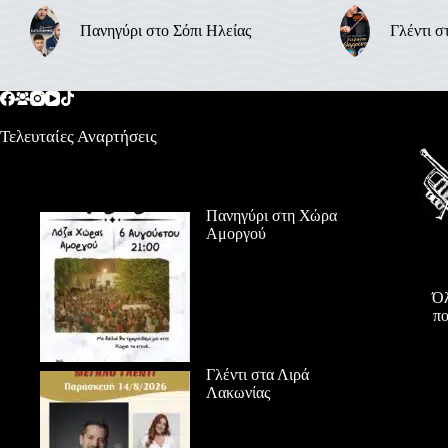
Πανηγύρι στο Σόπι Ηλείας
Γλέντι σ
Τελευταίες Αναρτήσεις
Πανηγύρι στη Χώρα
Αμοργού
Όλ
πο
Γλέντι στα Λιρά
Λακωνίας