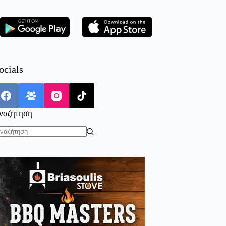
ocials
ναζήτηση
o
sults