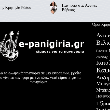
Πανηγύρι στις Αγδίνες
την Κρητηνία Ρόδου
Εύβοιας
Όροι Χρήσ
Αντω
Βελι
Γιαννακά
Ζωιδάκης
Κατσί
Καψ
α τα ελληνικά πανηγύρια σε μια ιστοσελίδα, βρείτε
Λαζα
υ γίνεται πανηγύρι με ένα κλικ, γιατί είμαστε για τα
πανηγύρια
Μουγκ
Μπέκι
Πετεινό
Τζίμα
Τσολα