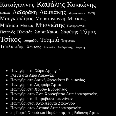
Καψάλης
Κοκκώνης
Κατσίγιαννης
Λαμπάκης
Λαζαράκη
Κούνας
Μερη
Μαρκόπουλος
Μουγκοπέτρος
Μουστογιαννη
Μπέκιος
Μπανιώτης
Μπέκιου
Μπέκος
Παπαγεωργίου
Τζίμας
Σαραβάκου
Σαφέτης
Πλακιάς
Πετεινός
Τσίκος
Τσαμπά
Τσαμαδός
Τσαρουχας
Τσολακιδης
Χακτσης
Χαλιάσος
Χαλιγιάννης
Χαραμή
Πρόσφατες δημοσιεύσεις
Πανηγύρι στη Χώρα Αμοργού
Γλέντι στα Λιρά Λακωνίας
Πανηγύρι στη Δυτική Φραγκίστα Ευρυτανίας
Πανηγύρι στο Διχομοίρι Άρτας
Πανηγύρι στη Χρύσω Ευρυτανίας
Πανηγύρι στην Άνω Χρυσοβίτσα Αιτωλοακαρνανίας
Πανηγύρι στο Πετροβούνι Ιωαννίνων
Πανηγύρι στον Άγιο Λέοντα Ζακύνθου
Πανηγύρι στον Αστακό Αιτωλοακαρνανίας
2η Γιορτή Χορού και Παράδοσης στη Ροδαυγή Άρτας