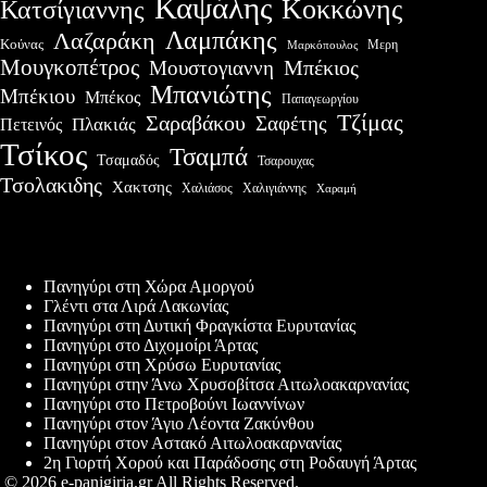
Καψάλης
Κοκκώνης
Κατσίγιαννης
Λαμπάκης
Λαζαράκη
Κούνας
Μερη
Μαρκόπουλος
Μουγκοπέτρος
Μουστογιαννη
Μπέκιος
Μπανιώτης
Μπέκιου
Μπέκος
Παπαγεωργίου
Τζίμας
Σαραβάκου
Σαφέτης
Πλακιάς
Πετεινός
Τσίκος
Τσαμπά
Τσαμαδός
Τσαρουχας
Τσολακιδης
Χακτσης
Χαλιάσος
Χαλιγιάννης
Χαραμή
Πρόσφατες δημοσιεύσεις
Πανηγύρι στη Χώρα Αμοργού
Γλέντι στα Λιρά Λακωνίας
Πανηγύρι στη Δυτική Φραγκίστα Ευρυτανίας
Πανηγύρι στο Διχομοίρι Άρτας
Πανηγύρι στη Χρύσω Ευρυτανίας
Πανηγύρι στην Άνω Χρυσοβίτσα Αιτωλοακαρνανίας
Πανηγύρι στο Πετροβούνι Ιωαννίνων
Πανηγύρι στον Άγιο Λέοντα Ζακύνθου
Πανηγύρι στον Αστακό Αιτωλοακαρνανίας
2η Γιορτή Χορού και Παράδοσης στη Ροδαυγή Άρτας
© 2026 e-panigiria.gr All Rights Reserved.