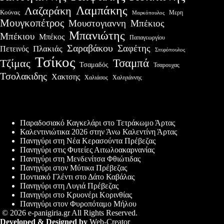
Λαμπάκης
Λαζαράκη
Κούνας
Μερη
Μαρκόπουλος
Μουγκοπέτρος
Μουστογιαννη
Μπέκιος
Μπανιώτης
Μπέκιου
Μπέκος
Παπαγεωργίου
Σαραβάκου
Σαφέτης
Πλακιάς
Πετεινός
Σπυρόπουλος
Τσίκος
Τσαμπά
Τζίμας
Τσαμαδός
Τσαρουχας
Τσολακιδης
Χακτσης
Χαλιάσος
Χαλιγιάννης
Πρόσφατες δημοσιεύσεις
Παραδοσιακό Καγκελάρι στο Τετράκωμο Άρτας
Καλεντινιώτικα 2026 στην Άνω Καλεντίνη Άρτας
Πανηγύρι στη Νέα Κερασούντα Πρέβεζας
Πανηγύρι στις Φυτείες Αιτωλοακαρνανίας
Πανηγύρι στη Μενδενίτσα Φθιώτιδας
Πανηγύρι στον Μύτικα Πρέβεζας
Ποντιακό Γλέντι στο Δάτο Καβάλας
Πανηγύρι στη Λυγιά Πρέβεζας
Πανηγύρι στο Κρυονέρι Κορινθίας
Πανηγύρι στον Φυροπόταμο Μήλου
© 2026 e-panigiria.gr All Rights Reserved.
Developed & Designed by
Web-Creator