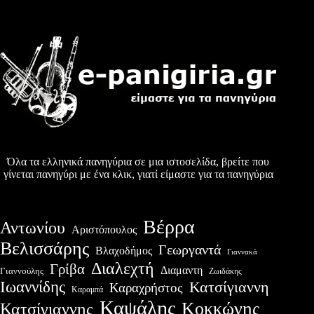
Όλα τα ελληνικά πανηγύρια σε μια ιστοσελίδα, βρείτε που
γίνεται πανηγύρι με ένα κλικ, γιατί είμαστε για τα πανηγύρια
Βέρρα
Αντωνίου
Αριστόπουλος
Βελισσάρης
Γεωργαντά
Βλαχοδήμος
Γιαννακά
Διαλεχτή
Γρίβα
Διαμαντη
Γιαννούλης
Ζωιδάκης
Ιωαννίδης
Κατσίγιαννη
Καραχρήστος
Καραμπά
Καψάλης
Κοκκώνης
Κατσίγιαννης