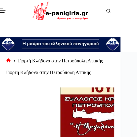
Μετάβαση
στο
περιεχόμενο
Γιορτή Κλήδονα στην Πετρούπολη Αττικής
Αρχική
σελίδα
Γιορτή Κλήδονα στην Πετρούπολη Αττικής