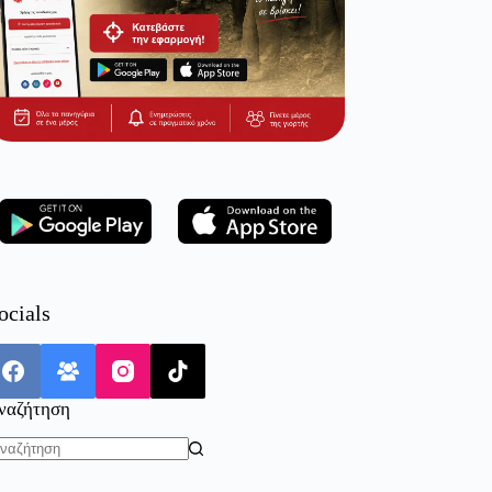
ocials
ναζήτηση
o
sults