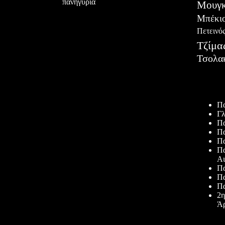
πανηγύρια
Μουγκ
Μπέκι
Πετεινό
Τζίμα
Τσολα
Πρόσφατ
Πα
Γλ
Πα
Πα
Πα
Πα
Αι
Πα
Πα
Πα
2η
Άρ