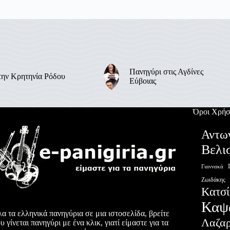
Πανηγύρι στις Αγδίνες
την Κρητηνία Ρόδου
Εύβοιας
Όροι Χρήσ
Αντω
Βελι
Γιαννακά
Ζωιδάκης
Κατσί
Καψ
α τα ελληνικά πανηγύρια σε μια ιστοσελίδα, βρείτε
Λαζα
υ γίνεται πανηγύρι με ένα κλικ, γιατί είμαστε για τα