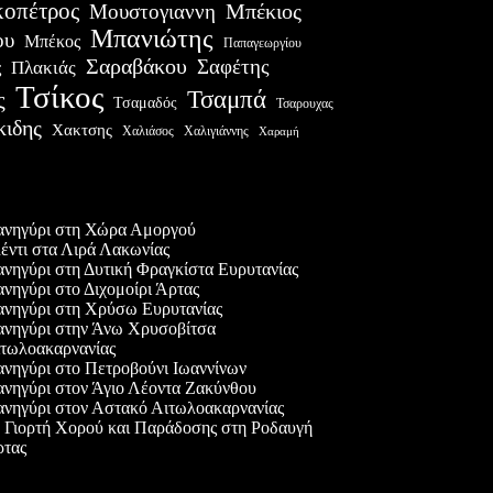
οπέτρος
Μουστογιαννη
Μπέκιος
Μπανιώτης
ου
Μπέκος
Παπαγεωργίου
Σαραβάκου
Σαφέτης
Πλακιάς
ς
Τσίκος
Τσαμπά
ς
Τσαμαδός
Τσαρουχας
κιδης
Χακτσης
Χαλιάσος
Χαλιγιάννης
Χαραμή
ες δημοσιεύσεις
νηγύρι στη Χώρα Αμοργού
έντι στα Λιρά Λακωνίας
νηγύρι στη Δυτική Φραγκίστα Ευρυτανίας
νηγύρι στο Διχομοίρι Άρτας
νηγύρι στη Χρύσω Ευρυτανίας
νηγύρι στην Άνω Χρυσοβίτσα
τωλοακαρνανίας
νηγύρι στο Πετροβούνι Ιωαννίνων
νηγύρι στον Άγιο Λέοντα Ζακύνθου
νηγύρι στον Αστακό Αιτωλοακαρνανίας
 Γιορτή Χορού και Παράδοσης στη Ροδαυγή
τας