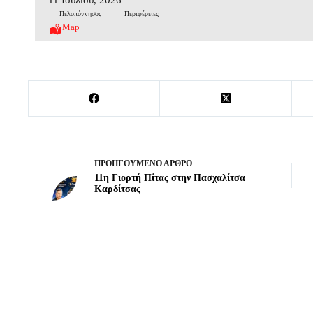
Πελοπόννησος
Περιφέρειες
Map
ΠΡΟΗΓΟΎΜΕΝΟ
ΆΡΘΡΟ
11η Γιορτή Πίτας στην Πασχαλίτσα
Καρδίτσας