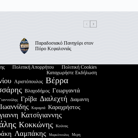
Παραδοσιακό Πανηγύρι στον
Πόρο Κεφαλονιάς
ης
Πολιτική Απορρήτου
Πολιτική Cookies
Καταχωρήστε Εκδήλωση
Βέρρα
νίου
Αριστόπουλος
σσάρης
Γεωργαντά
Βλαχοδήμος
Διαλεχτή
Γρίβα
Διαμαντη
Γιαννούλης
Ιωαννίδης
Καραχρήστος
Καραμπά
Κατσίγιαννης
γιαννη
άλης
Κοκκώνης
Κούνας
Λαμπάκης
ράκη
Μερη
Μαρκόπουλος