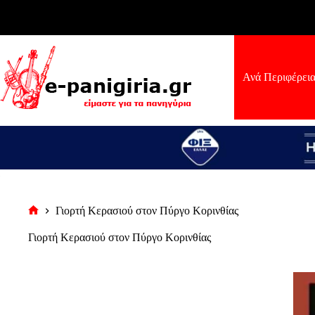
Μετάβαση
στο
περιεχόμενο
Ανά Περιφέρει
Γιορτή Κερασιού στον Πύργο Κορινθίας
Αρχική
σελίδα
Γιορτή Κερασιού στον Πύργο Κορινθίας