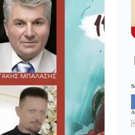
S
Α
N
re