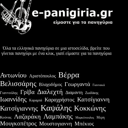
Όλα τα ελληνικά πανηγύρια σε μια ιστοσελίδα, βρείτε που
γίνεται πανηγύρι με ένα κλικ, γιατί είμαστε για τα πανηγύρια
Βέρρα
Αντωνίου
Αριστόπουλος
Βελισσάρης
Γεωργαντά
Βλαχοδήμος
Γιαννακά
Διαλεχτή
Γρίβα
Διαμαντη
Γιαννούλης
Ζωιδάκης
Ιωαννίδης
Κατσίγιαννη
Καραχρήστος
Καραμπά
Καψάλης
Κοκκώνης
Κατσίγιαννης
Λαμπάκης
Λαζαράκη
Κούνας
Μερη
Μαρκόπουλος
Μουγκοπέτρος
Μουστογιαννη
Μπέκιος