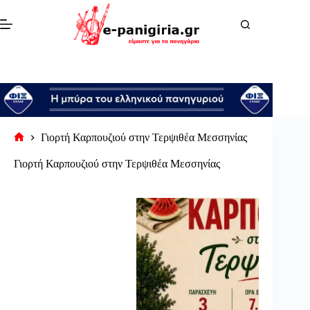
Μετάβαση
στο
περιεχόμενο
Γιορτή Καρπουζιού στην Τερψιθέα Μεσσηνίας
Αρχική
σελίδα
Γιορτή Καρπουζιού στην Τερψιθέα Μεσσηνίας